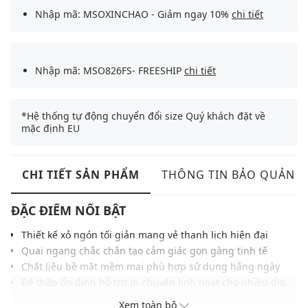
Nhập mã: MSOXINCHAO - Giảm ngay 10%
chi tiết
Nhập mã: MSO826FS- FREESHIP
chi tiết
*Hệ thống tự động chuyển đổi size Quý khách đặt về
mặc định EU
CHI TIẾT SẢN PHẨM
THÔNG TIN BẢO QUẢN
ĐẶC ĐIỂM NỔI BẬT
Thiết kế xỏ ngón tối giản mang vẻ thanh lịch hiện đại
Quai ngang chắc chắn tạo cảm giác gọn gàng tinh tế
Chất liệu bề mặt mềm mại phù hợp sử dụng hằng ngày
Đế thấp ổn định hỗ trợ di chuyển linh hoạt cho nhiều dịp
Phom dép gọn gàng giúp hoàn thiện tổng thể trang phục
Xem toàn bộ