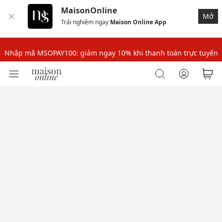
MaisonOnline
Mở
Trải nghiệm ngay
Maison Online App
Nhập mã: MSOXINCHAO - Giảm 10% đơn đầu cho thành viên mới!
Nhập mã MSOPAY100: giảm ngay 10% khi thanh toán trực tuyến
Nhập mã: MSOXINCHAO - Giảm 10% đơn đầu cho thành viên mới!
Nhập mã MSOPAY100: giảm ngay 10% khi thanh toán trực tuyến
Nhập mã: MSOXINCHAO - Giảm 10% đơn đầu cho thành viên mới!