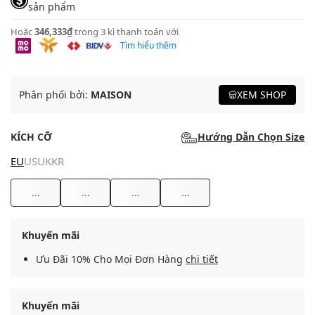
sản phẩm
Hoặc
346,333₫
trong 3 kì thanh toán với
Tìm hiểu thêm
Phân phối bởi:
MAISON
XEM SHOP
KÍCH CỠ
Hướng Dẫn Chọn Size
EU
US
UK
KR
...
...
...
...
Khuyến mãi
Ưu Đãi 10% Cho Mọi Đơn Hàng
chi tiết
Khuyến mãi