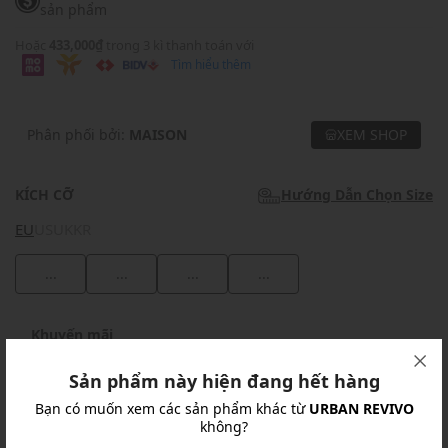
sản phẩm
Hoặc
433,000₫
trong 3 kì thanh toán với
Tìm hiểu thêm
Phân phối bởi:
MAISON
XEM SHOP
KÍCH CỠ
Hướng Dẫn Chọn Size
EU
US
UK
KR
...
...
...
...
Khuyến mãi
Ưu Đãi 10% Cho Mọi Đơn Hàng
chi tiết
Sản phẩm này hiện đang hết hàng
Bạn có muốn xem các sản phẩm khác từ
URBAN REVIVO
không?
Khuyến mãi