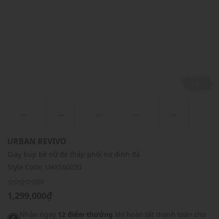
2 / 4
...
...
...
...
...
URBAN REVIVO
Giày búp bê nữ đế thấp phối nơ đính đá
Style Code:
UAYS60030
(0)
1,299,000₫
Nhận ngay
12 điểm thưởng
khi hoàn tất thanh toán cho