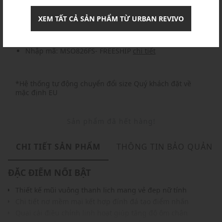
Nhập mã: MSOXINCHAO - Giảm ngay 10%
chi tiết
XEM TẤT CẢ SẢN PHẨM TỪ URBAN REVIVO
Nhập mã: MSO826FS- FREESHIP
chi tiết
*Hệ thống tự động chuyển đổi size Quý khách đặt về
mặc định EU
Sản phẩm đã hết hàng!
CHI TIẾT SẢN PHẨM
THÔNG TIN BẢO QUẢN
ĐẶC ĐIỂM NỔI BẬT
Thiết kế mũi vuông thanh lịch mang vẻ đẹp nữ tính
Chi tiết nơ mềm mại kết hợp đính đá tạo điểm nhấn
Quai cài điều chỉnh linh hoạt giúp tăng độ ôm chân