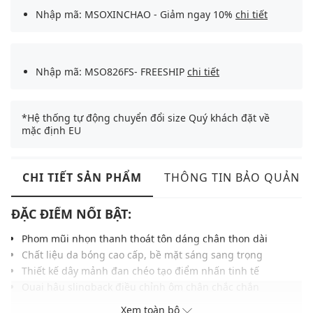
Nhập mã: MSOXINCHAO - Giảm ngay 10%
chi tiết
Nhập mã: MSO826FS- FREESHIP
chi tiết
*Hệ thống tự động chuyển đổi size Quý khách đặt về
mặc định EU
CHI TIẾT SẢN PHẨM
THÔNG TIN BẢO QUẢN
ĐẶC ĐIỂM NỔI BẬT:
Phom mũi nhọn thanh thoát tôn dáng chân thon dài
Chất liệu da bóng cao cấp, bề mặt sáng sang trọng
Thiết kế dây mảnh đan chéo tạo điểm nhấn tinh tế
Quai hậu slingback điều chỉnh ôm chân chắc chắn
Gót cao vừa phải giúp giữ thăng bằng khi di chuyển
Xem toàn bộ