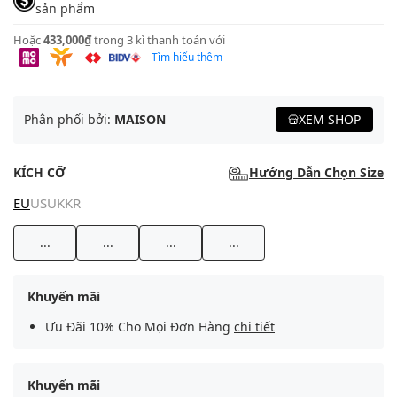
sản phẩm
Hoặc
433,000₫
trong 3 kì thanh toán với
Tìm hiểu thêm
Phân phối bởi:
MAISON
XEM SHOP
KÍCH CỠ
Hướng Dẫn Chọn Size
EU
US
UK
KR
...
...
...
...
Khuyến mãi
Ưu Đãi 10% Cho Mọi Đơn Hàng
chi tiết
Khuyến mãi