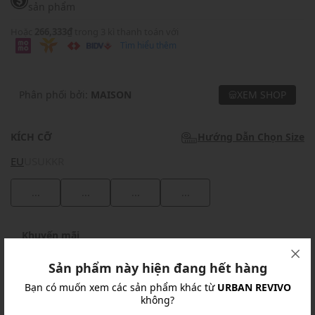
sản phẩm
Hoặc
266,333₫
trong 3 kì thanh toán với
Tìm hiểu thêm
Phân phối bởi:
MAISON
XEM SHOP
KÍCH CỠ
Hướng Dẫn Chọn Size
EU
US
UK
KR
...
...
...
...
Khuyến mãi
Ưu Đãi 10% Cho Mọi Đơn Hàng
chi tiết
Sản phẩm này hiện đang hết hàng
Bạn có muốn xem các sản phẩm khác từ
URBAN REVIVO
không?
Khuyến mãi