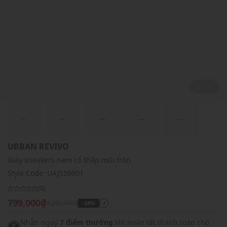
2 / 4
...
...
...
...
...
URBAN REVIVO
Giày sneakers nam cổ thấp mũi tròn
Style Code:
UAJS50001
(0)
799,000₫
1,299,000₫
-38%
i
Nhận ngay
7 điểm thưởng
khi hoàn tất thanh toán cho