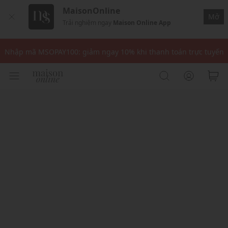
MaisonOnline
Mở
Trải nghiệm ngay
Maison Online App
Nhập mã: MSOXINCHAO - Giảm 10% đơn đầu cho thành viên mới!
Nhập mã MSOPAY100: giảm ngay 10% khi thanh toán trực tuyến
Nhập mã: MSOXINCHAO - Giảm 10% đơn đầu cho thành viên mới!
Nhập mã MSOPAY100: giảm ngay 10% khi thanh toán trực tuyến
Nhập mã: MSOXINCHAO - Giảm 10% đơn đầu cho thành viên mới!