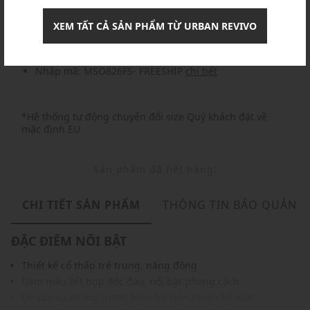
Nhập mã: MSOXINCHAO - Giảm ngay 10%
chi tiết
XEM TẤT CẢ SẢN PHẨM TỪ URBAN REVIVO
Nhập mã: MSO826FS- FREESHIP
chi tiết
*Hệ thống tự động chuyển đổi size Quý khách đặt về
mặc định EU
Sản phẩm đã hết hàng!
CHI TIẾT SẢN PHẨM
THÔNG TIN BẢO QUẢN
ĐẶC ĐIỂM NỔI BẬT
Thiết kế cổ thấp trẻ trung, năng động
Gam màu kết hợp độc đáo, nổi bật phong cách
Đế cao su chống trượt, bám tốt trên nhiều bề mặt