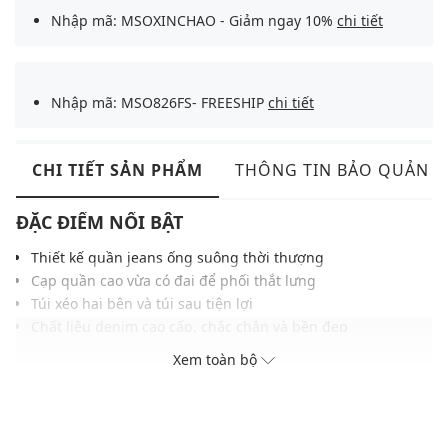
Nhập mã: MSOXINCHAO - Giảm ngay 10%
chi tiết
Nhập mã: MSO826FS- FREESHIP
chi tiết
CHI TIẾT SẢN PHẨM
THÔNG TIN BẢO QUẢN
ĐẶC ĐIỂM NỔI BẬT
Thiết kế quần jeans ống suông thời thượng
Cạp quần cao vừa có đai để phối thắt lưng
Túi xéo hai bên và túi sau tiện lợi
Chất liệu denim cao cấp, chắc chắn và bền đẹp
Dễ phối cùng áo sơ mi, áo thun cho nhiều phong cách khác
Xem toàn bộ
nhau
THÔNG TIN SẢN PHẨM
Thương hiệu:
Urban Revivo