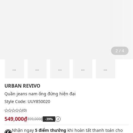
2 / 4
...
...
...
...
...
URBAN REVIVO
Quần jeans nam ống đứng hiện đại
Style Code:
UUY850020
(0)
549,000₫
899,000₫
-39%
i
Nhận ngay
5 điểm thưởng
khi hoàn tất thanh toán cho