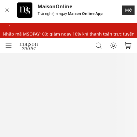
MaisonOnline
Nhập mã MSOPAY100: giảm ngay 10% khi thanh toán trực tuyến
Mở
Trải nghiệm ngay
Maison Online App
Nhập mã: MSOXINCHAO - Giảm 10% đơn đầu cho thành viên mới!
Nhập mã MSOPAY100: giảm ngay 10% khi thanh toán trực tuyến
Nhập mã: MSOXINCHAO - Giảm 10% đơn đầu cho thành viên mới!