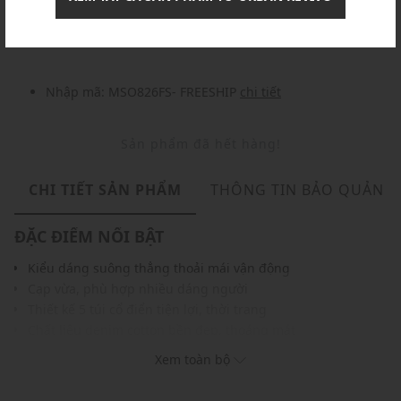
Nhập mã: MSOXINCHAO - Giảm ngay 10%
chi tiết
Nhập mã: MSO826FS- FREESHIP
chi tiết
Sản phẩm đã hết hàng!
CHI TIẾT SẢN PHẨM
THÔNG TIN BẢO QUẢN
ĐẶC ĐIỂM NỔI BẬT
Kiểu dáng suông thẳng thoải mái vận động
Cạp vừa, phù hợp nhiều dáng người
Thiết kế 5 túi cổ điển tiện lợi, thời trang
Chất liệu denim cotton bền đẹp, thoáng mát
Gam màu xanh nhạt wash vintage nổi bật
Xem toàn bộ
Dễ kết hợp cùng áo sơ mi, áo thun, hoodie
THÔNG TIN SẢN PHẨM