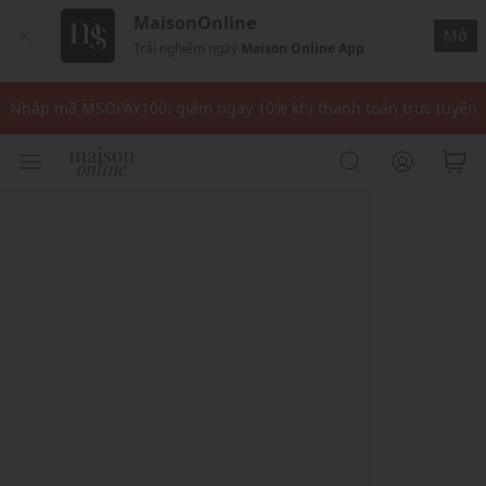
MaisonOnline
Mở
Trải nghiệm ngay
Maison Online App
Nhập mã: MSOXINCHAO - Giảm 10% đơn đầu cho thành viên mới!
Nhập mã MSOPAY100: giảm ngay 10% khi thanh toán trực tuyến
Nhập mã: MSOXINCHAO - Giảm 10% đơn đầu cho thành viên mới!
Nhập mã MSOPAY100: giảm ngay 10% khi thanh toán trực tuyến
Nhập mã: MSOXINCHAO - Giảm 10% đơn đầu cho thành viên mới!