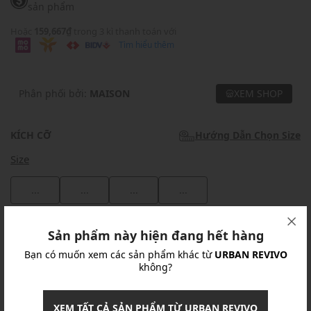
sản phẩm
Hoặc
159,667₫
trong 3 kì thanh toán với
Tìm hiểu thêm
Phân phối bởi:
MAISON
XEM SHOP
KÍCH CỠ
Hướng Dẫn Chọn Size
Size
...
...
...
...
Khuyến mãi
Sản phẩm này hiện đang hết hàng
Bạn có muốn xem các sản phẩm khác từ
URBAN REVIVO
Ưu Đãi 10% Cho Mọi Đơn Hàng
chi tiết
không?
Khuyến mãi
XEM TẤT CẢ SẢN PHẨM TỪ URBAN REVIVO