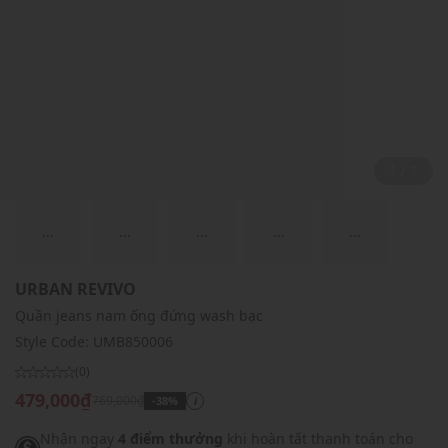
1 / 1
...
...
...
...
...
URBAN REVIVO
Quần jeans nam ống đứng wash bạc
Style Code:
UMB850006
(0)
479,000₫
769,000₫
-38%
i
Nhận ngay
4 điểm thưởng
khi hoàn tất thanh toán cho