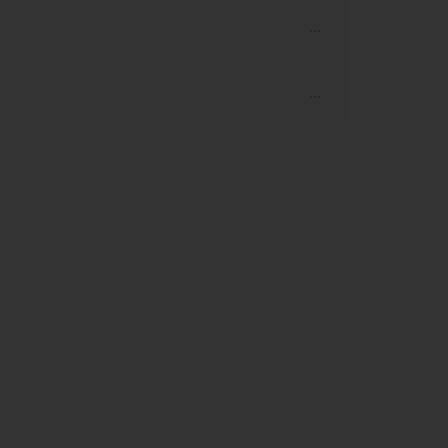
...
...