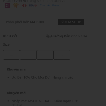
Hoặc
159,667₫
trong 3 kì thanh toán với
Tìm hiểu thêm
Phân phối bởi:
MAISON
XEM SHOP
KÍCH CỠ
Hướng Dẫn Chọn Size
Size
...
...
...
...
Khuyến mãi
Ưu Đãi 10% Cho Mọi Đơn Hàng
chi tiết
Khuyến mãi
Nhập mã: MSOXINCHAO - Giảm ngay 10%
chi tiết