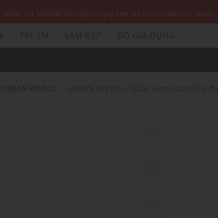
Nhập mã MSOPAY100: giảm ngay 10% khi thanh toán trực tuyến
Nhập mã: MSOXINCHAO - Giảm 10% đơn đầu cho thành viên mới!
M
TRẺ EM
LÀM ĐẸP
ĐỒ GIA DỤNG
Nhập mã MSOPAY100: giảm ngay 10% khi thanh toán trực tuyến
Nhập mã: MSOXINCHAO - Giảm 10% đơn đầu cho thành viên mới!
URBAN REVIVO
URBAN REVIVO - Quần jeans nam ống đ
...
...
...