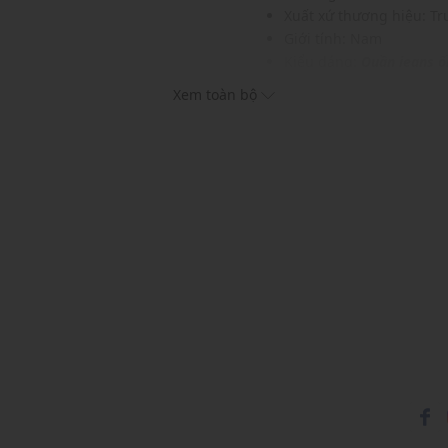
Xuất xứ thương hiệu: T
Giới tính: Nam
Kiểu dáng:
Quần jeans 
Màu sắc: Grey
Xem toàn bộ
Chất liệu: 100% Cotton
Họa tiết: Trơn một màu
Phom quần: Vừa vặn tho
Thích hợp mặc trong các 
Xu hướng theo mùa: Sử 