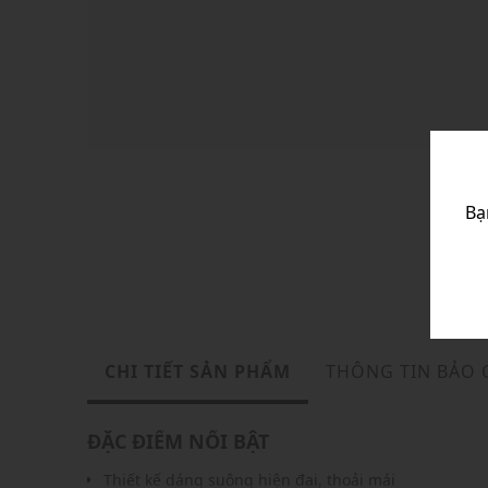
Bạ
CHI TIẾT SẢN PHẨM
THÔNG TIN BẢO
ĐẶC ĐIỂM NỔI BẬT
Thiết kế dáng suông hiện đại, thoải mái