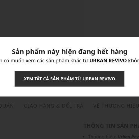
Sản phẩm này hiện đang hết hàng
n có muốn xem các sản phẩm khác từ
URBAN REVIVO
khô
XEM TẤT CẢ SẢN PHẨM TỪ URBAN REVIVO
 QUẢN
GIAO HÀNG & ĐỔI TRẢ
VỀ THƯƠNG HIỆ
THÔNG TIN SẢN P
Thương hiệu:
Urban Rev