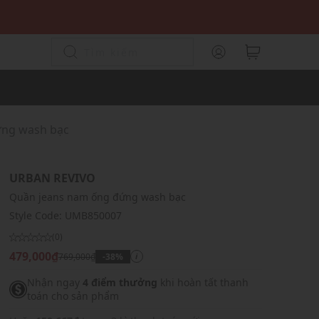
ứng wash bạc
URBAN REVIVO
Quần jeans nam ống đứng wash bạc
Style Code:
UMB850007
(0)
479,000₫
769,000₫
-38%
i
Nhận ngay
4 điểm thưởng
khi hoàn tất thanh
toán cho sản phẩm