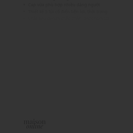
Cạp vừa phù hợp nhiều dáng người
Thiết kế 5 túi cổ điển tiện lợi, thời trang
Chất liệu denim chắc chắn, giữ phom tốt
Gam màu xám wash độc đáo hơi hướng retro
Dễ kết hợp cùng áo sơ mi, áo thun, hoodie