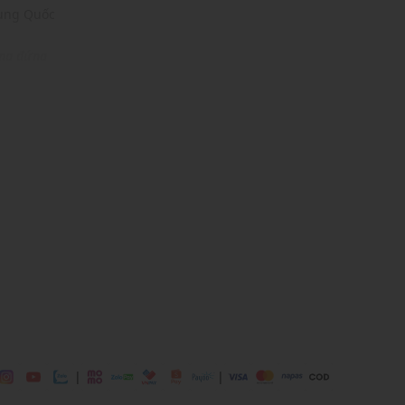
rung Quốc
ống đứng
ải mái
dịp: Hoạt động ngoài trời, đi chơi,....
dụng được tất cả các mùa trong năm
|
|