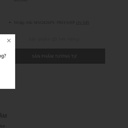
Nhập mã: MSO826FS- FREESHIP
chi tiết
Sản phẩm đã hết hàng!
ng?
SẢN PHẨM TƯƠNG TỰ
U
HẨM
ivo