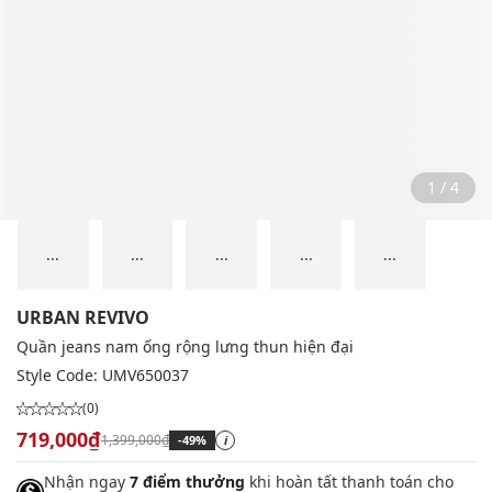
2 / 4
...
...
...
...
...
URBAN REVIVO
Quần jeans nam ống rộng lưng thun hiện đại
Style Code:
UMV650037
(0)
719,000₫
1,399,000₫
-49%
i
Nhận ngay
7 điểm thưởng
khi hoàn tất thanh toán cho