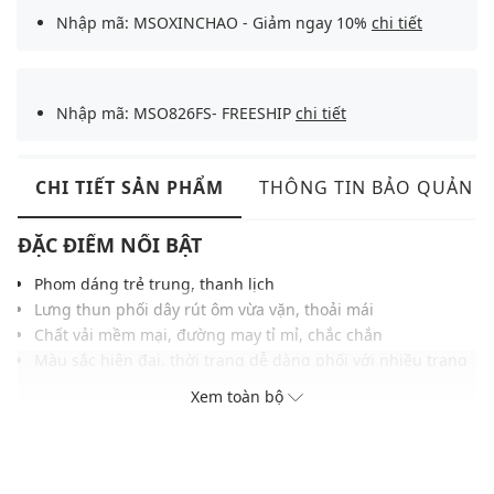
Nhập mã: MSOXINCHAO - Giảm ngay 10%
chi tiết
Nhập mã: MSO826FS- FREESHIP
chi tiết
CHI TIẾT SẢN PHẨM
THÔNG TIN BẢO QUẢN
ĐẶC ĐIỂM NỔI BẬT
Phom dáng trẻ trung, thanh lịch
Lưng thun phối dây rút ôm vừa vặn, thoải mái
Chất vải mềm mại, đường may tỉ mỉ, chắc chắn
Màu sắc hiện đại, thời trang dễ dàng phối với nhiều trang
phục khác
Xem toàn bộ
THÔNG TIN SẢN PHẨM
Thương hiệu:
Urban Revivo
Xuất xứ thương hiệu: Trung Quốc