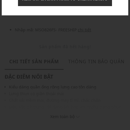
Nhập mã: MSOXINCHAO - Giảm ngay 10%
chi tiết
Nhập mã: MSO826FS- FREESHIP
chi tiết
Sản phẩm đã hết hàng!
CHI TIẾT SẢN PHẨM
THÔNG TIN BẢO QUẢN
ĐẶC ĐIỂM NỔI BẬT
Kiểu dáng quần ống rộng lưng cao tôn dáng
Lưng thun co giãn thoải mái
Chất vải mềm mại, đường may tỉ mỉ, chắc chắn
Màu sắc trẻ trung, dễ dàng kết hợp với nhiều trang phục
khác nhau
Xem toàn bộ
THÔNG TIN SẢN PHẨM