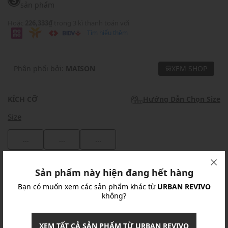
sản phẩm
Hoặc
226,333₫
trong 3 kì thanh toán với
Tìm hiểu thêm
Phân phối bởi:
MAISON
XEM SHOP
KÍCH CỠ
Hướng Dẫn Chọn Size
Size
...
...
...
Khuyến mãi
Sản phẩm này hiện đang hết hàng
Bạn có muốn xem các sản phẩm khác từ
URBAN REVIVO
Ưu Đãi 10% Cho Mọi Đơn Hàng
chi tiết
không?
Khuyến mãi
XEM TẤT CẢ SẢN PHẨM TỪ URBAN REVIVO