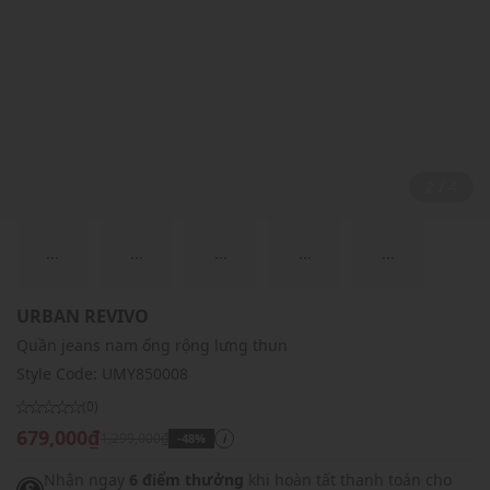
2 / 4
...
...
...
...
...
URBAN REVIVO
Quần jeans nam ống rộng lưng thun
Style Code:
UMY850008
(0)
679,000₫
1,299,000₫
-48%
i
Nhận ngay
6 điểm thưởng
khi hoàn tất thanh toán cho