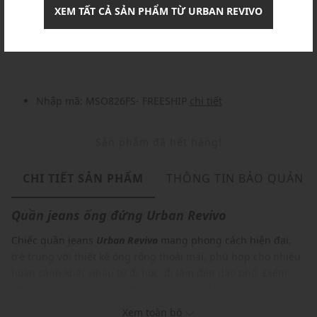
XEM TẤT CẢ SẢN PHẨM TỪ URBAN REVIVO
Khuyến mãi
Nhập mã: MSOXINCHAO - Giảm ngay 10%
chi tiết
Nhập mã: MSO826FS- FREESHIP
chi tiết
Sản phẩm đã hết hàng!
CHI TIẾT SẢN PHẨM
THÔNG TIN BẢO QUẢN
Quần jeans ống đứng
Urban Revivo
Chiếc quần jeans
Urban Revivo
mang phong cách hiện đại,
trẻ trung với thiết kế ống rộng thoải mái, phù hợp cho nhiều
hoàn cảnh khác nhau từ đi học, đi làm đến dạo phố. Điểm
nhấn của item là phần lưng cao giúp tôn lên vòng eo thon
gọn, mang đến vẻ ngoài nữ tính, duyên dáng. Đây là sự lựa
Xem toàn bộ