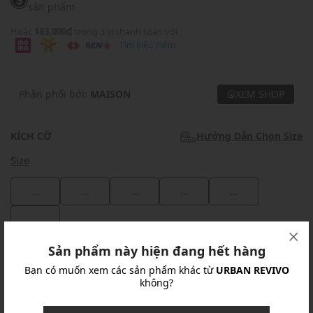
sản phẩm
Hoặc
183,000₫
trong 3 kì thanh toán với
Tìm hiểu thêm
Phân phối bởi:
MAISON
XEM SHOP
KÍCH CỠ
Hướng Dẫn Chọn Size
Size
...
...
...
...
...
...
Sản phẩm này hiện đang hết hàng
Khuyến mãi
Bạn có muốn xem các sản phẩm khác từ
URBAN REVIVO
không?
Ưu Đãi 10% Cho Mọi Đơn Hàng
chi tiết