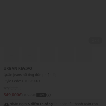
2 / 4
...
...
...
...
...
URBAN REVIVO
Quần jeans nữ ống đứng hiện đại
Style Code:
UYU840003
(0)
549,000₫
1,039,000₫
-47%
i
Nhận ngay
5 điểm thưởng
khi hoàn tất thanh toán cho