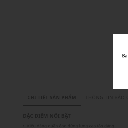
Bạ
CHI TIẾT SẢN PHẨM
THÔNG TIN BẢO
ĐẶC ĐIỂM NỔI BẬT
Kiểu dáng quần ống đứng lưng cao tôn dáng