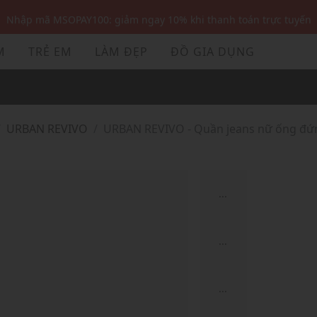
Nhập mã MSOPAY100: giảm ngay 10% khi thanh toán trực tuyến
Nhập mã: MSOXINCHAO - Giảm 10% đơn đầu cho thành viên mới!
M
TRẺ EM
LÀM ĐẸP
ĐỒ GIA DỤNG
Nhập mã MSOPAY100: giảm ngay 10% khi thanh toán trực tuyến
Nhập mã: MSOXINCHAO - Giảm 10% đơn đầu cho thành viên mới!
URBAN REVIVO
URBAN REVIVO - Quần jeans nữ ống đứ
...
...
...