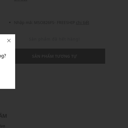
Nhập mã: MSO826FS- FREESHIP
chi tiết
Sản phẩm đã hết hàng!
ng?
SẢN PHẨM TƯƠNG TỰ
U
HẨM
ivo