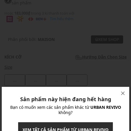
sản phẩm
Hoặc
183,000₫
trong 3 kì thanh toán với
Tìm hiểu thêm
Phân phối bởi:
MAISON
XEM SHOP
KÍCH CỠ
Hướng Dẫn Chọn Size
Size
...
...
...
...
Khuyến mãi
Sản phẩm này hiện đang hết hàng
Bạn có muốn xem các sản phẩm khác từ
URBAN REVIVO
Ưu Đãi 10% Cho Mọi Đơn Hàng
chi tiết
không?
Khuyến mãi
XEM TẤT CẢ SẢN PHẨM TỪ URBAN REVIVO