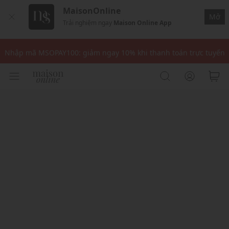
MaisonOnline
Mở
Trải nghiệm ngay
Maison Online App
Nhập mã: MSOXINCHAO - Giảm 10% đơn đầu cho thành viên mới!
Nhập mã MSOPAY100: giảm ngay 10% khi thanh toán trực tuyến
Nhập mã: MSOXINCHAO - Giảm 10% đơn đầu cho thành viên mới!
Nhập mã MSOPAY100: giảm ngay 10% khi thanh toán trực tuyến
Nhập mã: MSOXINCHAO - Giảm 10% đơn đầu cho thành viên mới!