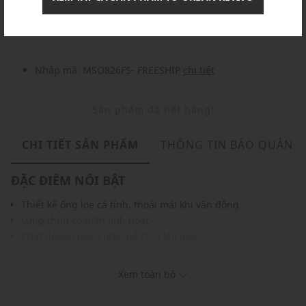
Nhập mã: MSOXINCHAO - Giảm ngay 10%
chi tiết
Nhập mã: MSO826FS- FREESHIP
chi tiết
Sản phẩm đã hết hàng!
CHI TIẾT SẢN PHẨM
THÔNG TIN BẢO QUẢN
ĐẶC ĐIỂM NỔI BẬT
Thiết kế ống loe cá tính, thoải mái khi vận động
Lưng thun co giãn linh hoạt
Chất denim mềm nhẹ, dễ chịu khi mặc
Phù hợp với phong cách năng động, casual hoặc sporty
chic
Xem toàn bộ
Màu sắc dễ phối với nhiều trang phục, phụ kiện
THÔNG TIN SẢN PHẨM