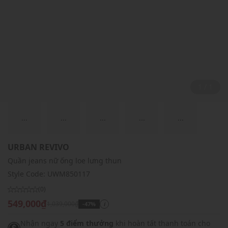
1 / 1
...
...
...
...
...
URBAN REVIVO
Quần jeans nữ ống loe lưng thun
Style Code:
UWM850117
(0)
549,000₫
1,039,000₫
-47%
i
Nhận ngay
5 điểm thưởng
khi hoàn tất thanh toán cho