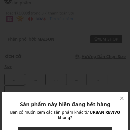
sản phẩm
Hoặc
173,000₫
trong 3 kì thanh toán với
Tìm hiểu thêm
Phân phối bởi:
MAISON
XEM SHOP
KÍCH CỠ
Hướng Dẫn Chọn Size
Size
...
...
...
...
...
...
Sản phẩm này hiện đang hết hàng
Khuyến mãi
Bạn có muốn xem các sản phẩm khác từ
URBAN REVIVO
không?
Ưu Đãi 10% Cho Mọi Đơn Hàng
chi tiết