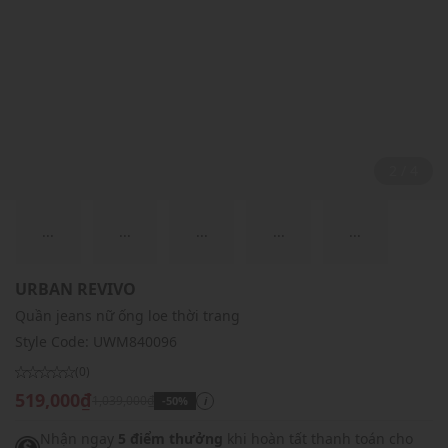
2 / 4
...
...
...
...
...
URBAN REVIVO
Quần jeans nữ ống loe thời trang
Style Code:
UWM840096
(0)
519,000₫
1,039,000₫
-50%
i
Nhận ngay
5 điểm thưởng
khi hoàn tất thanh toán cho