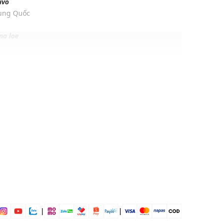
ivo
rung Quốc
ng loe
% Elastane, 3% Other fibre
i trước và sau
ịp: Đi chơi, đi du lịch....
dụng được tất cả các mùa trong năm
|
|