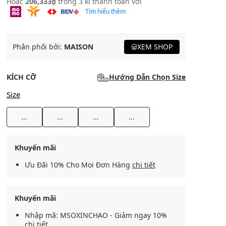
Hoặc
206,333₫
trong 3 kì thanh toán với
Tìm hiểu thêm
Phân phối bởi:
MAISON
XEM SHOP
KÍCH CỠ
Hướng Dẫn Chọn Size
Size
...
...
...
...
Khuyến mãi
Ưu Đãi 10% Cho Mọi Đơn Hàng
chi tiết
Khuyến mãi
Nhập mã: MSOXINCHAO - Giảm ngay 10%
chi tiết