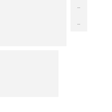
...
...