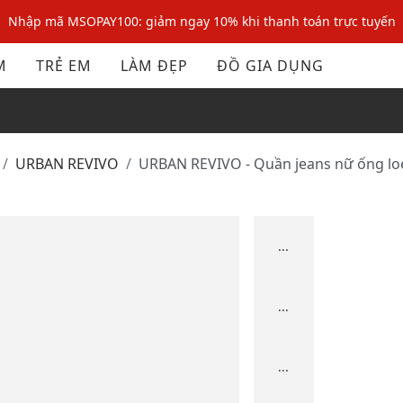
Nhập mã MSOPAY100: giảm ngay 10% khi thanh toán trực tuyến
Nhập mã: MSOXINCHAO - Giảm 10% đơn đầu cho thành viên mới!
M
TRẺ EM
LÀM ĐẸP
ĐỒ GIA DỤNG
Nhập mã MSOPAY100: giảm ngay 10% khi thanh toán trực tuyến
Nhập mã: MSOXINCHAO - Giảm 10% đơn đầu cho thành viên mới!
URBAN REVIVO
URBAN REVIVO - Quần jeans nữ ống l
...
...
...