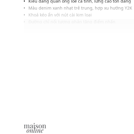
Kiểu dáng quần ống loe cá tính, lưng cao tôn dáng
Màu denim xanh nhạt trẻ trung, hợp xu hướng Y2K
Khoá kéo ẩn với nút cài kim loại
Đường chỉ nổi tương phản tăng điểm nhấn
Chất vải co giãn nhẹ, thoải mái khi vận động
Màu sắc hiện đại, dễ phối cùng các trang phục và p