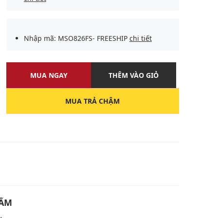
Nhập mã: MSO826FS- FREESHIP
chi tiết
MUA NGAY
THÊM VÀO GIỎ
MUA TRẢ CHẬM
U
HẨM