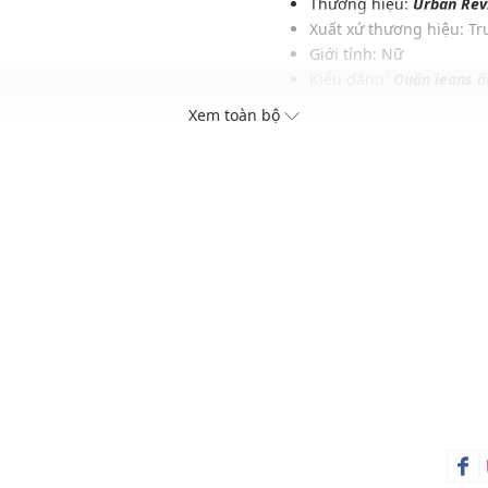
Thương hiệu:
Urban Rev
Xuất xứ thương hiệu: T
Giới tính: Nữ
Kiểu dáng:
Quần jeans ố
Màu sắc: Blue
Xem toàn bộ
hụ kiện khác
Chất liệu: 96% Cotton, 1
Hoạ tiết: Trơn một màu
Túi quần: Tổng cộng 4 tú
Thích hợp mặc trong các d
Xu hướng theo mùa: Sử 