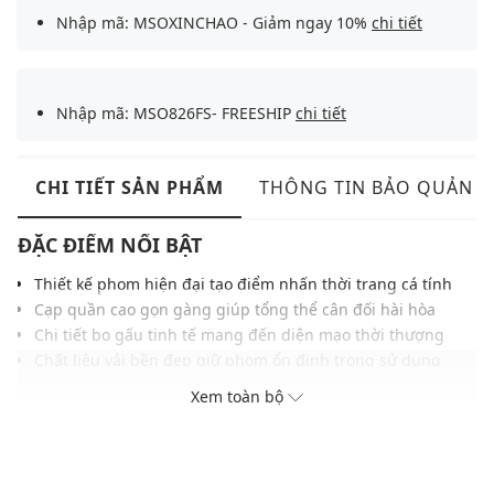
Nhập mã: MSOXINCHAO - Giảm ngay 10%
chi tiết
Nhập mã: MSO826FS- FREESHIP
chi tiết
CHI TIẾT SẢN PHẨM
THÔNG TIN BẢO QUẢN
ĐẶC ĐIỂM NỔI BẬT
Thiết kế phom hiện đại tạo điểm nhấn thời trang cá tính
Cạp quần cao gọn gàng giúp tổng thể cân đối hài hòa
Chi tiết bo gấu tinh tế mang đến diện mạo thời thượng
Chất liệu vải bền đẹp giữ phom ổn định trong sử dụng
Tông màu xanh đậm cổ điển dễ phối nhiều trang phục
Xem toàn bộ
Đường may chỉ nổi sắc nét tăng vẻ chỉn chu cho thiết kế
Phom rộng thoải mái hỗ trợ vận động linh hoạt mỗi ngày
THÔNG TIN SẢN PHẨM