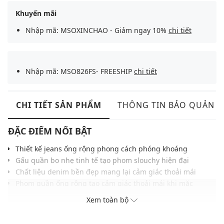
Khuyến mãi
Nhập mã: MSOXINCHAO - Giảm ngay 10%
chi tiết
Nhập mã: MSO826FS- FREESHIP
chi tiết
CHI TIẾT SẢN PHẨM
THÔNG TIN BẢO QUẢN
ĐẶC ĐIỂM NỔI BẬT
Thiết kế jeans ống rộng phong cách phóng khoáng
Gấu quần bo nhẹ tinh tế tạo phom slouchy hiện đại
Chất liệu denim bền đẹp mang lại cảm giác thoải mái
Phom quần ống rộng tạo cảm giác thoải mái khi mặc
Cạp cao phối túi hông tăng tính tiện dụng hàng ngày
Xem toàn bộ
Gam xanh olive nổi bật tạo điểm nhấn thời thượng
Phù hợp phối cùng croptop, áo thun hoặc áo sơ mi