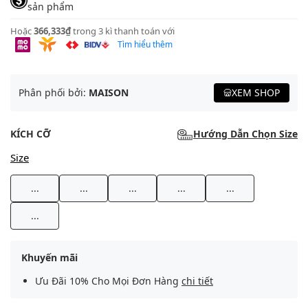
sản phẩm
Hoặc
366,333₫
trong 3 kì thanh toán với
Tìm hiểu thêm
Phân phối bởi:
MAISON
XEM SHOP
KÍCH CỠ
Hướng Dẫn Chọn Size
Size
...
...
...
...
...
...
Khuyến mãi
Ưu Đãi 10% Cho Mọi Đơn Hàng
chi tiết