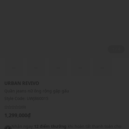
2 / 4
...
...
...
...
...
URBAN REVIVO
Quần jeans nữ ống rộng gập gấu
Style Code:
UWJ860015
(0)
1,299,000₫
Nhận ngay
12 điểm thưởng
khi hoàn tất thanh toán cho