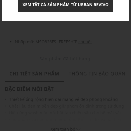
XEM TẤT CẢ SẢN PHẨM TỪ URBAN REVIVO
Khuyến mãi
Nhập mã: MSOXINCHAO - Giảm ngay 10%
chi tiết
Nhập mã: MSO826FS- FREESHIP
chi tiết
Sản phẩm đã hết hàng!
CHI TIẾT SẢN PHẨM
THÔNG TIN BẢO QUẢN
ĐẶC ĐIỂM NỔI BẬT
Thiết kế ống rộng hiện đại mang vẻ đẹp phóng khoáng
Chất liệu denim bền đẹp giữ phom ổn định trong sử dụng
Hiệu ứng wash màu nổi bật tạo chiều sâu cho bề mặt vải
Cạp quần cao gọn gàng giúp tổng thể cân đối và hài hòa
Chi tiết gấu gập bản lớn tạo điểm nhấn thời trang nổi bật
Xem toàn bộ