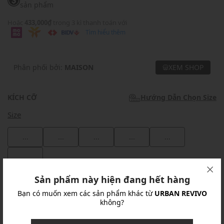
sản phẩm
Hoặc
433,000₫
trong 3 kì thanh toán với
Tìm hiểu thêm
Phân phối bởi:
MAISON
XEM SHOP
KÍCH CỠ
Hướng Dẫn Chọn Size
Size
...
...
...
...
...
...
Sản phẩm này hiện đang hết hàng
Khuyến mãi
Bạn có muốn xem các sản phẩm khác từ
URBAN REVIVO
không?
Ưu Đãi 10% Cho Mọi Đơn Hàng
chi tiết