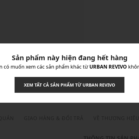
Sản phẩm này hiện đang hết hàng
n có muốn xem các sản phẩm khác từ
URBAN REVIVO
khô
XEM TẤT CẢ SẢN PHẨM TỪ URBAN REVIVO
 QUẢN
GIAO HÀNG & ĐỔI TRẢ
VỀ THƯƠNG HIỆ
THÔNG TIN SẢN P