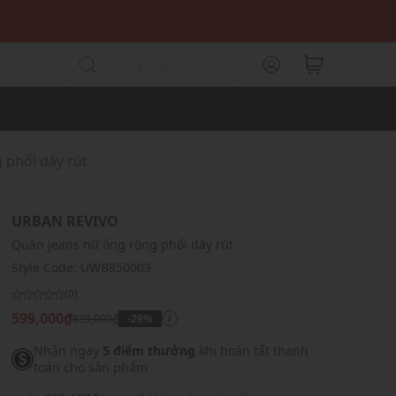
 phối dây rút
URBAN REVIVO
Quần jeans nữ ống rộng phối dây rút
Style Code:
UWB850003
(0)
599,000₫
839,000₫
-29%
i
Nhận ngay
5 điểm thưởng
khi hoàn tất thanh
toán cho sản phẩm