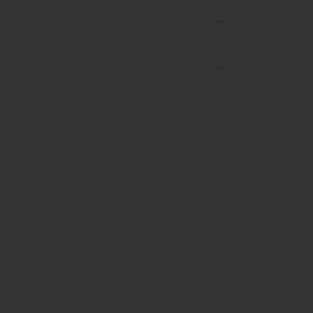
...
...