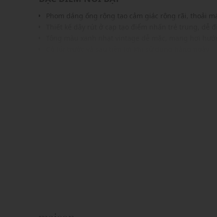
Phom dáng ống rộng tạo cảm giác rộng rãi, thoải m
Thiết kế dây rút ở cạp tạo điểm nhấn trẻ trung, dễ 
Tông màu xanh nhạt vintage dễ mặc, mang hơi hướ
Có túi trước và sau tiện lợi khi sử dụng hàng ngày
Chất vải mềm mại, đường may tỉ mỉ, chắc chắn
Lưng cao tôn dáng, kết hợp tốt với áo croptop hoặc 
Phù hợp với phong cách casual, streetwear hoặc min