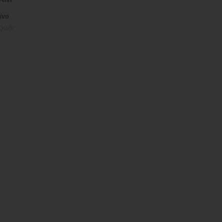
ivo
 Quốc
ng rộng
 mái
ịp: Đi chơi, đi du lịch....
dụng được tất cả các mùa trong năm