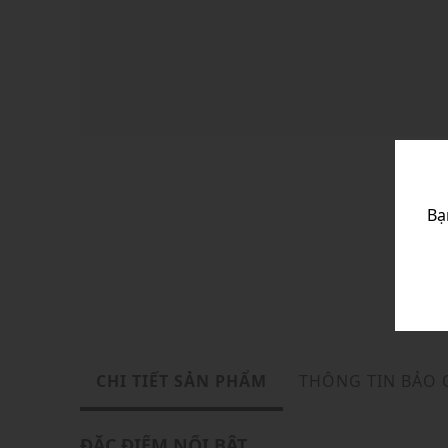
Bạ
CHI TIẾT SẢN PHẨM
THÔNG TIN BẢO
ĐẶC ĐIỂM NỔI BẬT