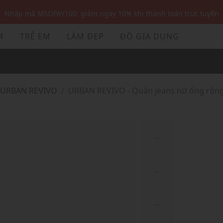
Nhập mã MSOPAY100: giảm ngay 10% khi thanh toán trực tuyến
Nhập mã: MSOXINCHAO - Giảm 10% đơn đầu cho thành viên mới!
M
TRẺ EM
LÀM ĐẸP
ĐỒ GIA DỤNG
Nhập mã MSOPAY100: giảm ngay 10% khi thanh toán trực tuyến
Nhập mã: MSOXINCHAO - Giảm 10% đơn đầu cho thành viên mới!
URBAN REVIVO
URBAN REVIVO - Quần jeans nữ ống rộng
...
...
...