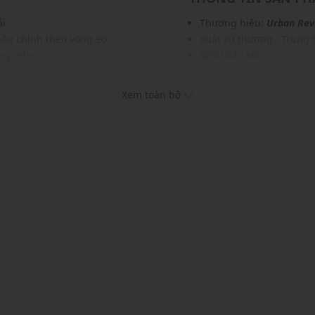
ái
Thương hiệu:
Urban Rev
điều chỉnh theo vòng eo
Xuất xứ thương : Trung
ng retro
Giới tính: Nữ
Kiểu dáng:
Quần jeans ố
Màu sắc: White
Xem toàn bộ
sơ mi
Chất liệu: 100% Cotton
imalist
Hoạ tiết: Trơn một màu
Phom quần: Rộng thoải
Thích hợp mặc trong các d
Xu hướng theo mùa: Sử 