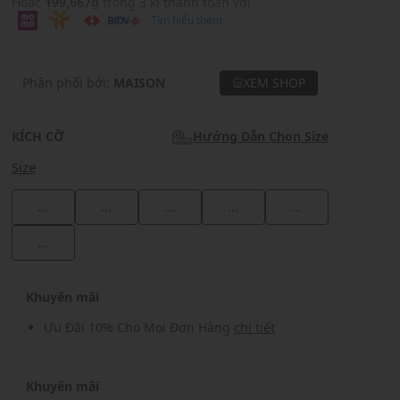
Hoặc
199,667₫
trong 3 kì thanh toán với
Tìm hiểu thêm
Phân phối bởi:
MAISON
XEM SHOP
KÍCH CỠ
Hướng Dẫn Chọn Size
Size
...
...
...
...
...
...
Khuyến mãi
Ưu Đãi 10% Cho Mọi Đơn Hàng
chi tiết
Khuyến mãi