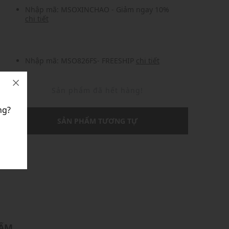
Nhập mã: MSOXINCHAO - Giảm ngay 10%
chi tiết
Nhập mã: MSO826FS- FREESHIP
chi tiết
Sản phẩm đã hết hàng!
ng?
SẢN PHẨM TƯƠNG TỰ
U
HẨM