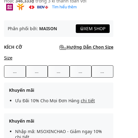
Hoặc
346,333₫
trong 3 kì thanh toán với
Tìm hiểu thêm
Phân phối bởi:
MAISON
XEM SHOP
KÍCH CỠ
Hướng Dẫn Chọn Size
Size
...
...
...
...
...
Khuyến mãi
Ưu Đãi 10% Cho Mọi Đơn Hàng
chi tiết
Khuyến mãi
Nhập mã: MSOXINCHAO - Giảm ngay 10%
chi tiết