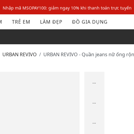
Nhập mã MSOPAY100: giảm ngay 10% khi thanh toán trực tuyến
Nhập mã: MSOXINCHAO - Giảm 10% đơn đầu cho thành viên mới!
M
TRẺ EM
LÀM ĐẸP
ĐỒ GIA DỤNG
Nhập mã MSOPAY100: giảm ngay 10% khi thanh toán trực tuyến
Nhập mã: MSOXINCHAO - Giảm 10% đơn đầu cho thành viên mới!
URBAN REVIVO
URBAN REVIVO - Quần jeans nữ ống rộn
...
...
...