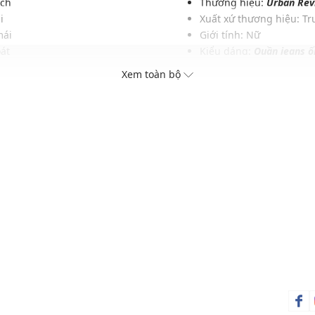
ịch
Thương hiệu:
Urban Rev
i
Xuất xứ thương hiệu: T
mái
Giới tính: Nữ
át
Kiểu dáng:
Quần jeans ố
 đối
Màu sắc: White
Xem toàn bộ
ách
Chất liệu: 63% Cotton, 2
Hoạ tiết: Trơn một màu
Phom quần: Suông vừa 
Thích hợp mặc trong các d
Xu hướng theo mùa: Sử 