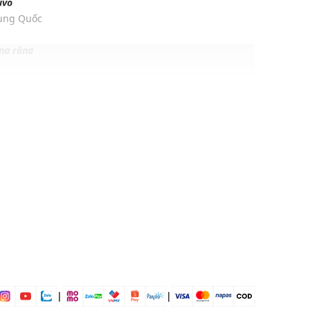
ivo
rung Quốc
ng rộng
6% Lyocell, 10% Polyester, 1% Elastane
vặn
ịp: Đi chơi, đi du lịch....
dụng được tất cả các mùa trong năm
|
|