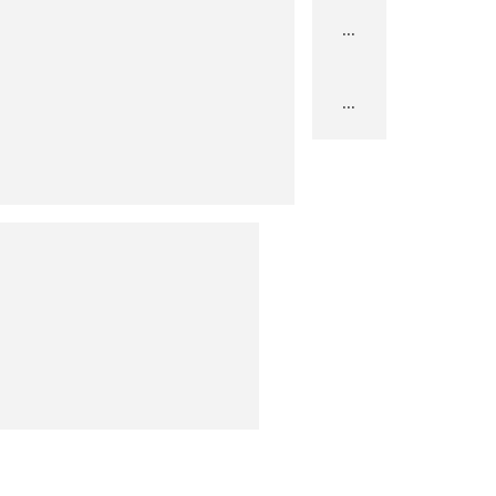
...
...