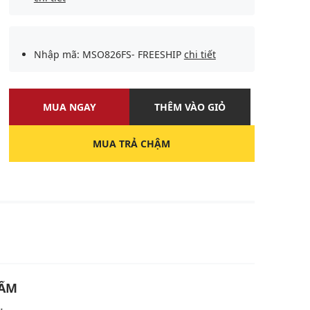
Nhập mã: MSO826FS- FREESHIP
chi tiết
MUA NGAY
THÊM VÀO GIỎ
MUA TRẢ CHẬM
U
HẨM