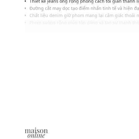
Thiết kế jeans ống rộng phong cách tối giản thanh l
Đường cắt may dọc tạo điểm nhấn tinh tế và hiện đạ
Chất liệu denim giữ phom mang lại cảm giác thoải 
Phom suông rộng giúp tôn dáng và tạo sự thanh tho
Quần cạp cao giúp ôm gọn vòng eo tạo tổng thể cân
Gam màu trắng nhã nhặn dễ phối đa dạng phong c
Phù hợp để phối cùng áo sơ mi, blazer hoặc áo thun