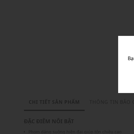
Bạ
CHI TIẾT SẢN PHẨM
THÔNG TIN BẢO
ĐẶC ĐIỂM NỔI BẬT
Phom dáng suông hiện đại giúp tôn chiều cao