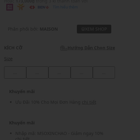
Hoặc
173,000₫
trong 3 kì thanh toán với
Tìm hiểu thêm
Phân phối bởi:
MAISON
XEM SHOP
KÍCH CỠ
Hướng Dẫn Chọn Size
Size
...
...
...
...
...
Khuyến mãi
Ưu Đãi 10% Cho Mọi Đơn Hàng
chi tiết
Khuyến mãi
Nhập mã: MSOXINCHAO - Giảm ngay 10%
chi tiết