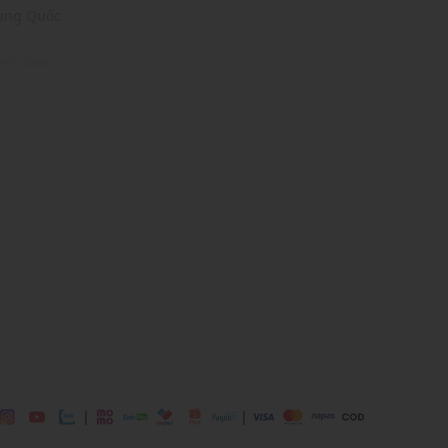
rung Quốc
ng rộng
% Polyester 1% Elastane
 chơi, đi sự kiện,...
dụng được tất cả các mùa trong năm
|
|