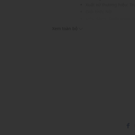
Xuất xứ thương hiệu: T
Giới tính: Nữ
Kiểu dáng:
Quần jeans ố
roptop
Màu sắc: Blue
Xem toàn bộ
Chất liệu: 95% Cotton 4
Họa tiết: Trơn một màu
Thích hợp cho các dịp: Đi
Xu hướng theo mùa: Sử 