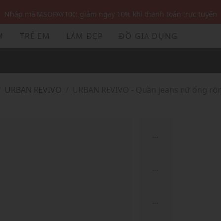
Nhập mã MSOPAY100: giảm ngay 10% khi thanh toán trực tuyến
Nhập mã: MSOXINCHAO - Giảm 10% đơn đầu cho thành viên mới!
M
TRẺ EM
LÀM ĐẸP
ĐỒ GIA DỤNG
Nhập mã MSOPAY100: giảm ngay 10% khi thanh toán trực tuyến
Nhập mã: MSOXINCHAO - Giảm 10% đơn đầu cho thành viên mới!
URBAN REVIVO
URBAN REVIVO - Quần jeans nữ ống rộ
...
...
...