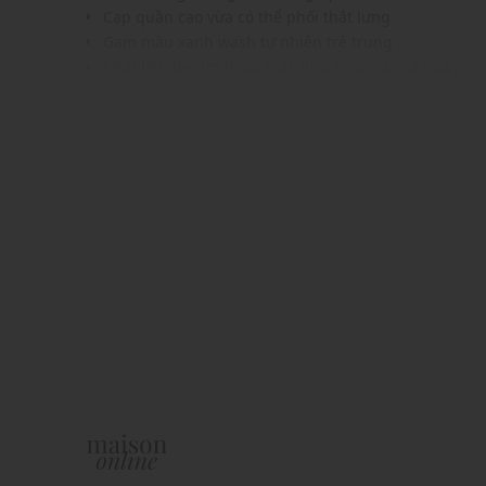
Cạp quần cao vừa có thể phối thắt lưng
Gam màu xanh wash tự nhiên trẻ trung
Chất liệu denim thoải mái, phù hợp mặc cả ngày
Dễ kết hợp cùng nhiều kiểu áo: sơ mi, áo thun, áo c