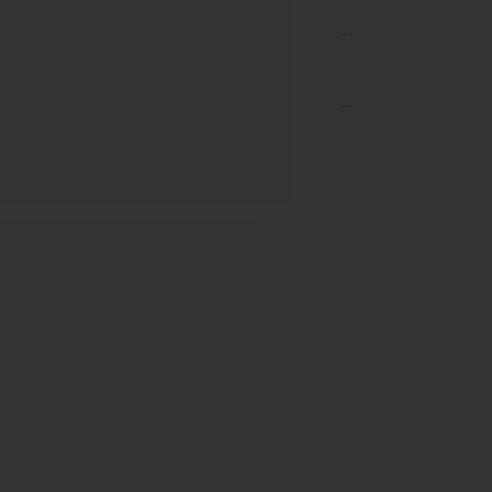
...
...