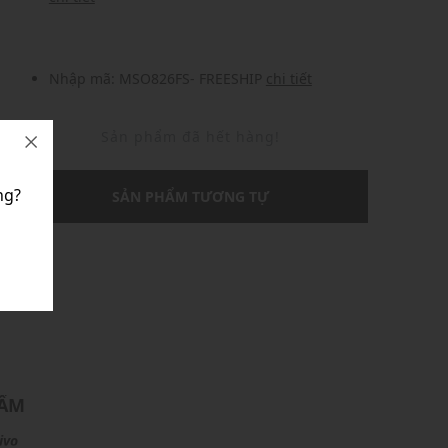
Nhập mã: MSO826FS- FREESHIP
chi tiết
Sản phẩm đã hết hàng!
ng?
SẢN PHẨM TƯƠNG TỰ
U
HẨM
ivo