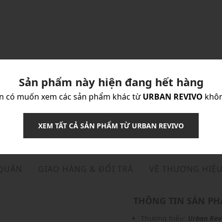
Sản phẩm này hiện đang hết hàng
n có muốn xem các sản phẩm khác từ
URBAN REVIVO
khô
XEM TẤT CẢ SẢN PHẨM TỪ URBAN REVIVO
 QUẢN
GIAO HÀNG & ĐỔI TRẢ
VỀ THƯƠNG HIỆ
THÔNG TIN SẢN P
Thương hiệu:
Urban Rev