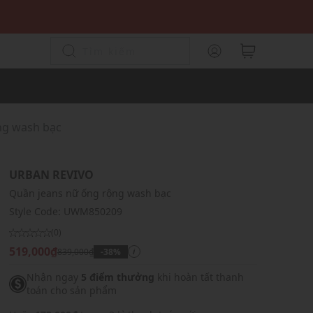
ng wash bạc
URBAN REVIVO
Quần jeans nữ ống rộng wash bạc
Style Code:
UWM850209
(0)
519,000₫
839,000₫
-38%
i
Nhận ngay
5 điểm thưởng
khi hoàn tất thanh
toán cho sản phẩm