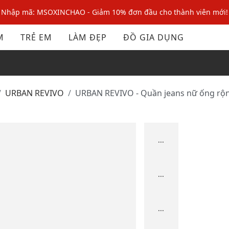
Nhập mã: MSOXINCHAO - Giảm 10% đơn đầu cho thành viên mới!
Nhập mã MSOPAY100: giảm ngay 10% khi thanh toán trực tuyến
M
TRẺ EM
LÀM ĐẸP
ĐỒ GIA DỤNG
Nhập mã: MSOXINCHAO - Giảm 10% đơn đầu cho thành viên mới!
URBAN REVIVO
URBAN REVIVO - Quần jeans nữ ống rộ
...
...
...