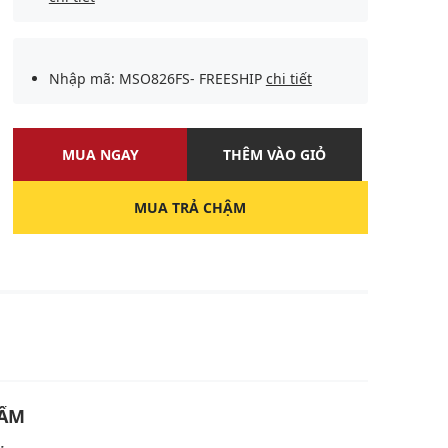
Nhập mã: MSO826FS- FREESHIP
chi tiết
MUA NGAY
THÊM VÀO GIỎ
MUA TRẢ CHẬM
U
HẨM