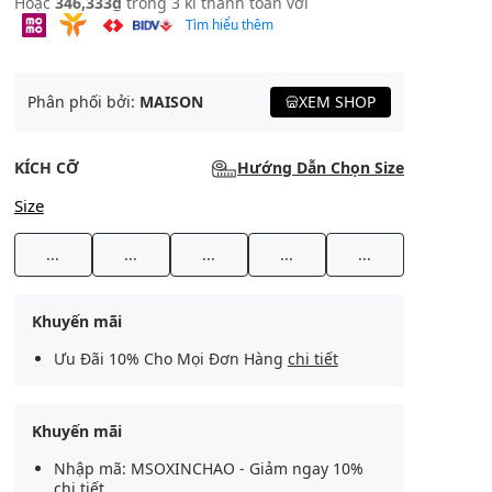
Hoặc
346,333₫
trong 3 kì thanh toán với
Tìm hiểu thêm
Phân phối bởi:
MAISON
XEM SHOP
KÍCH CỠ
Hướng Dẫn Chọn Size
Size
...
...
...
...
...
Khuyến mãi
Ưu Đãi 10% Cho Mọi Đơn Hàng
chi tiết
Khuyến mãi
Nhập mã: MSOXINCHAO - Giảm ngay 10%
chi tiết