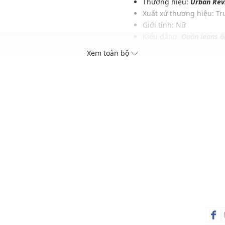
Thương hiệu:
Urban Rev
Xuất xứ thương hiệu: T
Giới tính: Nữ
Kiểu dáng:
Quần jeans ố
i
Màu sắc: Blue
Xem toàn bộ
h
Chất liệu: 61% Viscose,
Hoạ tiết: Trơn một màu
Phom quần: Suông vừa 
Thích hợp mặc trong các d
Xu hướng theo mùa: Sử 