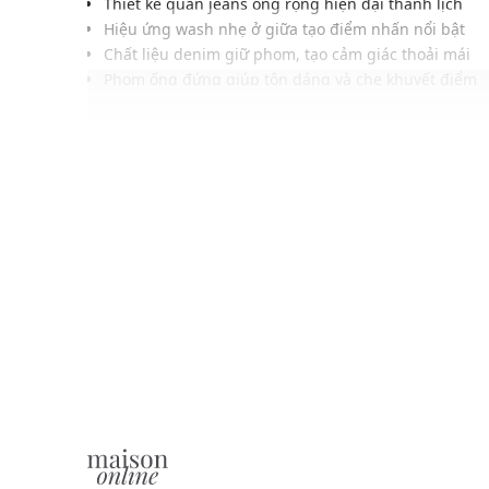
Thiết kế quần jeans ống rộng hiện đại thanh lịch
Hiệu ứng wash nhẹ ở giữa tạo điểm nhấn nổi bật
Chất liệu denim giữ phom, tạo cảm giác thoải mái
Phom ống đứng giúp tôn dáng và che khuyết điểm
Cạp cao phối khuy cài tạo tổng thể gọn gàng cân đố
Gam xanh denim cổ điển, phù hợp nhiều phong các
Dễ phối cùng áo thun, áo len mỏng hoặc áo croptop