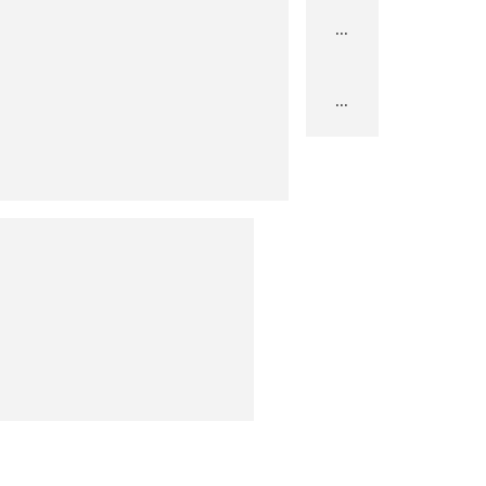
...
...