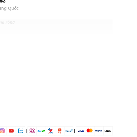
ivo
rung Quốc
ng rộng
 39% Cotton
vặn
ịp: Đi chơi, đi du lịch....
dụng được tất cả các mùa trong năm
|
|