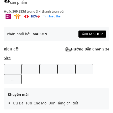
sản phẩm
Hoặc
366,333₫
trong 3 kì thanh toán với
Tìm hiểu thêm
Phân phối bởi:
MAISON
XEM SHOP
KÍCH CỠ
Hướng Dẫn Chọn Size
Size
...
...
...
...
...
...
Khuyến mãi
Ưu Đãi 10% Cho Mọi Đơn Hàng
chi tiết