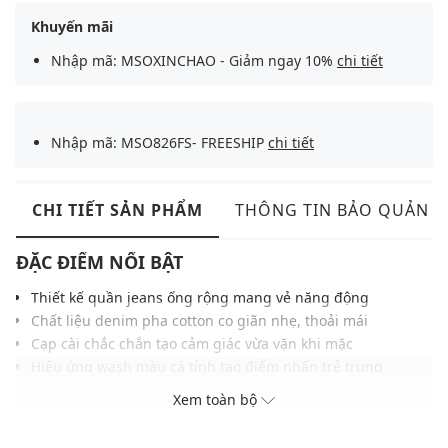
Khuyến mãi
Nhập mã: MSOXINCHAO - Giảm ngay 10%
chi tiết
Nhập mã: MSO826FS- FREESHIP
chi tiết
CHI TIẾT SẢN PHẨM
THÔNG TIN BẢO QUẢN
ĐẶC ĐIỂM NỔI BẬT
Thiết kế quần jeans ống rộng mang vẻ năng động
Chất liệu denim pha cotton co giãn nhẹ, thoải mái
Cạp cài chắc chắn tạo cảm giác vừa vặn khi mặc
Hiệu ứng wash màu cá tính tạo điểm nhấn trẻ trung
Phom suông dài tôn dáng, che khuyết điểm đôi chân
Xem toàn bộ
Tông xanh denim cổ điển dễ mặc nhiều phong cách
Phù hợp phối cùng với áo thun, croptop hoặc sơ mi