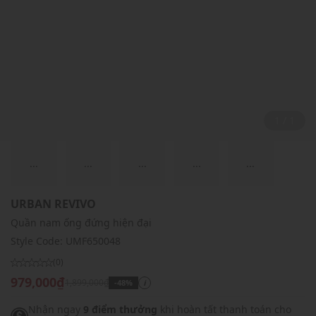
1 / 1
...
...
...
...
...
URBAN REVIVO
Quần nam ống đứng hiện đại
Style Code:
UMF650048
(0)
979,000₫
1,899,000₫
-48%
i
Nhận ngay
9 điểm thưởng
khi hoàn tất thanh toán cho