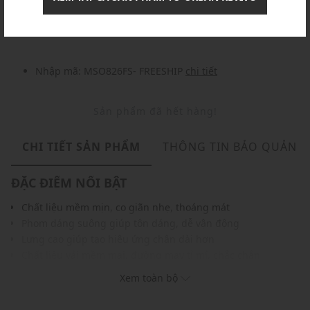
Nhập mã: MSOXINCHAO - Giảm ngay 10%
chi tiết
Nhập mã: MSO826FS- FREESHIP
chi tiết
Sản phẩm đã hết hàng!
CHI TIẾT SẢN PHẨM
THÔNG TIN BẢO QUẢN
ĐẶC ĐIỂM NỔI BẬT
Chất liệu mềm mịn, co giãn nhẹ, thoáng mát
Phom dáng suông giúp tôn dáng, dễ vận động
Lưng cao giúp tạo hiệu ứng chân dài hơn
Chất liệu vải mềm mại, đường may tỉ mỉ, chắc chắn
Màu sắc hiện đại, dễ phối cùng các trang phục và phụ kiện
Xem toàn bộ
khác
THÔNG TIN SẢN PHẨM