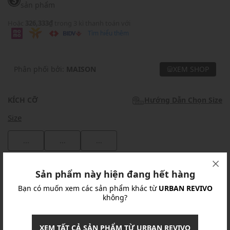
sản phẩm
Hoặc
326,333₫
trong 3 kì thanh toán với
Tìm hiểu thêm
Phân phối bởi:
MAISON
XEM SHOP
KÍCH CỠ
Hướng Dẫn Chọn Size
Size
...
...
...
Khuyến mãi
Sản phẩm này hiện đang hết hàng
Bạn có muốn xem các sản phẩm khác từ
URBAN REVIVO
Ưu Đãi 10% Cho Mọi Đơn Hàng
chi tiết
không?
Khuyến mãi
XEM TẤT CẢ SẢN PHẨM TỪ URBAN REVIVO