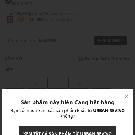
sản phẩm
Hoặc
139,667₫
trong 3 kì thanh toán với
Tìm hiểu thêm
Phân phối bởi:
MAISON
XEM SHOP
KÍCH CỠ
Hướng Dẫn Chọn Size
Size
...
...
...
...
...
Khuyến mãi
Sản phẩm này hiện đang hết hàng
Bạn có muốn xem các sản phẩm khác từ
URBAN REVIVO
Ưu Đãi 10% Cho Mọi Đơn Hàng
chi tiết
không?
Khuyến mãi
XEM TẤT CẢ SẢN PHẨM TỪ URBAN REVIVO