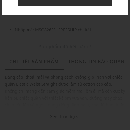
Nhập mã: MSOXINCHAO - Giảm ngay 10%
chi tiết
Nhập mã: MSO826FS- FREESHIP
chi tiết
Sản phẩm đã hết hàng!
CHI TIẾT SẢN PHẨM
THÔNG TIN BẢO QUẢN
Đẳng cấp, thoải mái và phong cách không giới hạn với chiếc
quần Elastic Waist Straight được làm từ cotton cao cấp.
Không chỉ mang đến cảm giác mềm mại, êm ái mà còn cực kỳ
bền bỉ, chiếc quần với thiết kế ôm vừa vặn, đường may chắc
chắn tôn lên vẻ ngoài năng động, linh hoạt, cho dù bạn là tín
đồ của phong cách thể thao, hay đường phố, item này sẽ là
Xem toàn bộ
người bạn đồng hành hoàn hảo, giúp bạn tự tin thể hiện cá
tính riêng.