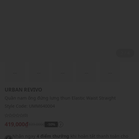
2 / 4
...
...
...
...
...
URBAN REVIVO
Quần nam ống đứng lưng thun Elastic Waist Straight
Style Code:
UMM640004
(0)
419,000₫
839,000₫
-50%
i
Nhận ngay
4 điểm thưởng
khi hoàn tất thanh toán cho