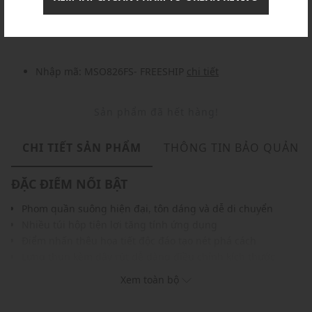
Nhập mã: MSOXINCHAO - Giảm ngay 10%
chi tiết
Nhập mã: MSO826FS- FREESHIP
chi tiết
Sản phẩm đã hết hàng!
CHI TIẾT SẢN PHẨM
THÔNG TIN BẢO QUẢN
ĐẶC ĐIỂM NỔI BẬT
Phom quần suông hiện đại, tôn dáng và dễ di chuyển
Nhiều túi hộp tiện lợi tăng tính ứng dụng
Điểm nhấn thêu họa tiết độc đáo tạo nét phá cách
Lưng thun kèm dây rút dễ dàng điều chỉnh kích thước
Chất vải mềm mại, đường may tỉ mỉ, chắc chắn
Xem toàn bộ
Gam màu trung tính, dễ phối với áo thun hoặc sơ mi
THÔNG TIN SẢN PHẨM