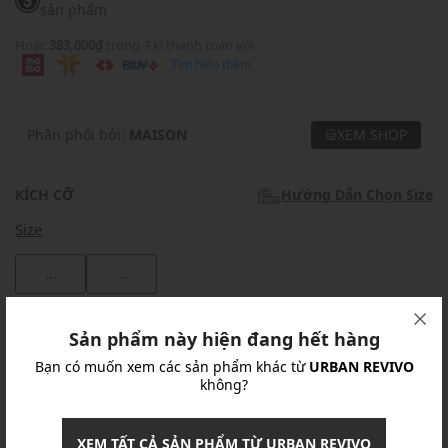
sản phẩm
Hoặc
383,000₫
trong 3 kì thanh toán với
Tìm hiểu thêm
Phân phối bởi:
MAISON
XEM SHOP
KÍCH CỠ
Hướng Dẫn Chọn Size
Size
...
...
Khuyến mãi
Sản phẩm này hiện đang hết hàng
Bạn có muốn xem các sản phẩm khác từ
URBAN REVIVO
Ưu Đãi 10% Cho Mọi Đơn Hàng
chi tiết
không?
Khuyến mãi
XEM TẤT CẢ SẢN PHẨM TỪ URBAN REVIVO