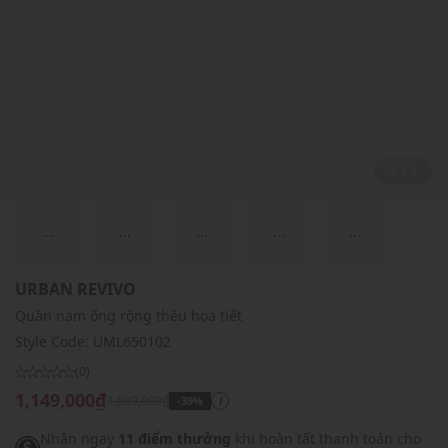
1 / 1
...
...
...
...
...
URBAN REVIVO
Quần nam ống rộng thêu họa tiết
Style Code:
UML650102
(0)
1,149,000₫
1,899,000₫
-39%
i
Nhận ngay
11 điểm thưởng
khi hoàn tất thanh toán cho