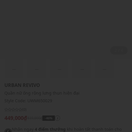
2 / 4
...
...
...
...
...
URBAN REVIVO
Quần nữ ống rộng lưng thun hiện đại
Style Code:
UWM650029
(0)
449,000₫
839,000₫
-46%
i
Nhận ngay
4 điểm thưởng
khi hoàn tất thanh toán cho