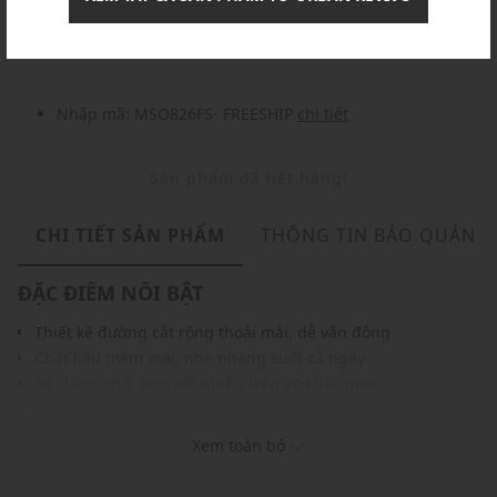
Nhập mã: MSOXINCHAO - Giảm ngay 10%
chi tiết
Nhập mã: MSO826FS- FREESHIP
chi tiết
Sản phẩm đã hết hàng!
CHI TIẾT SẢN PHẨM
THÔNG TIN BẢO QUẢN
ĐẶC ĐIỂM NỔI BẬT
Thiết kế đường cắt rộng thoải mái, dễ vận động
Chất liệu mềm mại, nhẹ nhàng suốt cả ngày
Dễ dàng phối hợp với nhiều kiểu áo khác nhau
Màu đen đơn giản nhưng quyền lực và không bao giờ lỗi
mốt
Xem toàn bộ
Màu sắc dễ phối với nhiều trang phục, phụ kiện
THÔNG TIN SẢN PHẨM