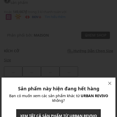
sản phẩm
Hoặc
149,667₫
trong 3 kì thanh toán với
Tìm hiểu thêm
Phân phối bởi:
MAISON
XEM SHOP
KÍCH CỠ
Hướng Dẫn Chọn Size
Size
...
...
...
...
Khuyến mãi
Sản phẩm này hiện đang hết hàng
Bạn có muốn xem các sản phẩm khác từ
URBAN REVIVO
Ưu Đãi 10% Cho Mọi Đơn Hàng
chi tiết
không?
Khuyến mãi
XEM TẤT CẢ SẢN PHẨM TỪ URBAN REVIVO