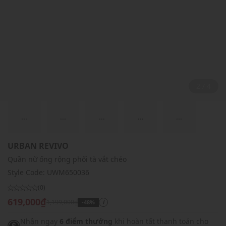
2 / 4
...
...
...
...
...
URBAN REVIVO
Quần nữ ống rộng phối tà vắt chéo
Style Code:
UWM650036
(0)
619,000₫
1,199,000₫
-48%
i
Nhận ngay
6 điểm thưởng
khi hoàn tất thanh toán cho