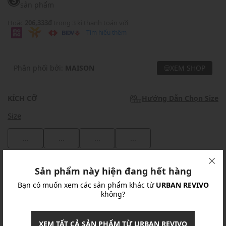
sản phẩm
Hoặc
206,333₫
trong 3 kì thanh toán với
Tìm hiểu thêm
Phân phối bởi:
MAISON
XEM SHOP
KÍCH CỠ
Hướng Dẫn Chọn Size
Size
...
...
...
...
Khuyến mãi
Sản phẩm này hiện đang hết hàng
Bạn có muốn xem các sản phẩm khác từ
URBAN REVIVO
Ưu Đãi 10% Cho Mọi Đơn Hàng
chi tiết
không?
Khuyến mãi
XEM TẤT CẢ SẢN PHẨM TỪ URBAN REVIVO