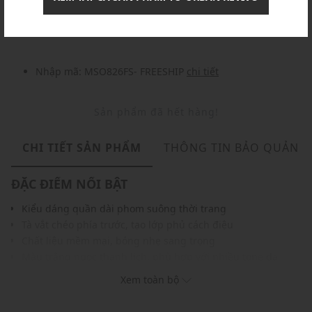
Nhập mã: MSOXINCHAO - Giảm ngay 10%
chi tiết
Nhập mã: MSO826FS- FREESHIP
chi tiết
Sản phẩm đã hết hàng!
CHI TIẾT SẢN PHẨM
THÔNG TIN BẢO QUẢN
ĐẶC ĐIỂM NỔI BẬT
Kiểu dáng quần dài phom suông thời trang
Tà vắt chéo phía trước, tạo lớp phủ cách điệu
Chất liệu mềm mại, bóng nhẹ sang trọng
Màu trắng ngọc thanh lịch, phù hợp với nhiều tone da
Gam màu hiện đại dễ dàng phối với nhiều trang phục và
Xem toàn bộ
phụ kiện
THÔNG TIN SẢN PHẨM