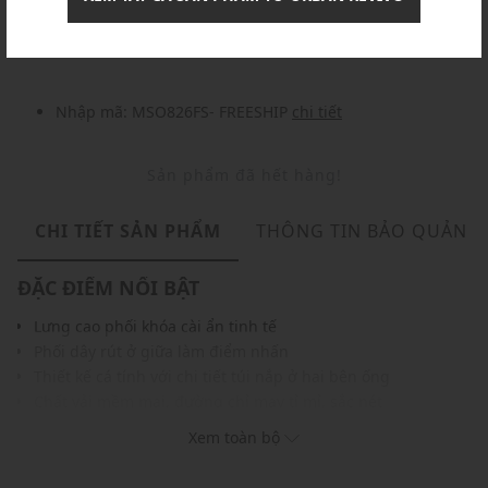
Nhập mã: MSOXINCHAO - Giảm ngay 10%
chi tiết
Nhập mã: MSO826FS- FREESHIP
chi tiết
Sản phẩm đã hết hàng!
CHI TIẾT SẢN PHẨM
THÔNG TIN BẢO QUẢN
ĐẶC ĐIỂM NỔI BẬT
Lưng cao phối khóa cài ẩn tinh tế
Phối dây rút ở giữa làm điểm nhấn
Thiết kế cá tính với chi tiết túi nắp ở hai bên ống
Chất vải mềm mại, đường chỉ may tỉ mỉ, sắc nét
Màu sắc dễ phối với nhiều trang phục, phụ kiện
Xem toàn bộ
THÔNG TIN SẢN PHẨM