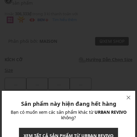
sản phẩm
Hoặc
306,333₫
trong 3 kì thanh toán với
Tìm hiểu thêm
Phân phối bởi:
MAISON
XEM SHOP
KÍCH CỠ
Hướng Dẫn Chọn Size
Size
...
...
...
...
Khuyến mãi
Sản phẩm này hiện đang hết hàng
Bạn có muốn xem các sản phẩm khác từ
URBAN REVIVO
Ưu Đãi 10% Cho Mọi Đơn Hàng
chi tiết
không?
Khuyến mãi
XEM TẤT CẢ SẢN PHẨM TỪ URBAN REVIVO