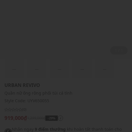
1 / 1
...
...
...
...
...
URBAN REVIVO
Quần nữ ống rộng phối túi cá tính
Style Code:
UYV650055
(0)
919,000₫
1,299,000₫
-29%
i
Nhận ngay
9 điểm thưởng
khi hoàn tất thanh toán cho