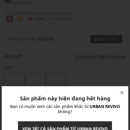
sản phẩm
Hoặc
116,333₫
trong 3 kì thanh toán với
Tìm hiểu thêm
Phân phối bởi:
MAISON
XEM SHOP
KÍCH CỠ
Hướng Dẫn Chọn Size
Size
...
...
...
Khuyến mãi
Sản phẩm này hiện đang hết hàng
Bạn có muốn xem các sản phẩm khác từ
URBAN REVIVO
Ưu Đãi 10% Cho Mọi Đơn Hàng
chi tiết
không?
Khuyến mãi
XEM TẤT CẢ SẢN PHẨM TỪ URBAN REVIVO