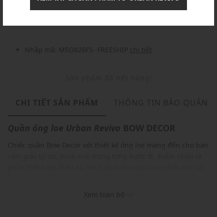
Nhập mã: MSOXINCHAO - Giảm ngay 10%
chi tiết
Nhập mã: MSO826FS- FREESHIP
chi tiết
Sản phẩm đã hết hàng!
CHI TIẾT SẢN PHẨM
THÔNG TIN BẢO QUẢN
Quần ống loe
Urban Revivo
BOW DECOR
Chiếc quần Bow Decor với thiết kế ống loe mang đến cho bạn
cảm giác tự do, thoải mái trong từng bước đi. Điểm nhấn là
phần thắt lưng điệu đà, kết hợp hoàn hảo cùng chất liệu vải
mềm mại, không chỉ là sự lựa chọn lý tưởng cho những buổi
hẹn hò lãng mạn, mà còn là người bạn đồng hành tuyệt vời
Xem toàn bộ
trong những buổi dạo phố giúp bạn tự tin tỏa sáng và thu
hút mọi ánh nhìn.