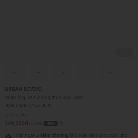
2 / 4
...
...
...
...
...
URBAN REVIVO
Quần ống loe nữ lưng thun Bow Decor
Style Code:
UYY640020
(0)
349,000₫
699,000₫
-50%
i
Nhận ngay
3 điểm thưởng
khi hoàn tất thanh toán cho