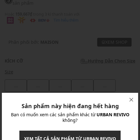
sản phẩm
Hoặc
159,667₫
trong 3 kì thanh toán với
Tìm hiểu thêm
Phân phối bởi:
MAISON
XEM SHOP
KÍCH CỠ
Hướng Dẫn Chọn Size
Size
...
...
...
...
...
Khuyến mãi
Sản phẩm này hiện đang hết hàng
Bạn có muốn xem các sản phẩm khác từ
URBAN REVIVO
Ưu Đãi 10% Cho Mọi Đơn Hàng
chi tiết
không?
Khuyến mãi
XEM TẤT CẢ SẢN PHẨM TỪ URBAN REVIVO