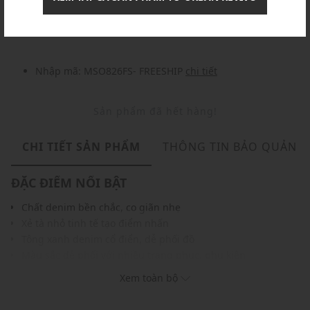
Nhập mã: MSOXINCHAO - Giảm ngay 10%
chi tiết
Nhập mã: MSO826FS- FREESHIP
chi tiết
Sản phẩm đã hết hàng!
CHI TIẾT SẢN PHẨM
THÔNG TIN BẢO QUẢN
ĐẶC ĐIỂM NỔI BẬT
Chất denim bền chắc, co giãn nhẹ
Xẻ tà nhỏ tinh tế tạo điểm nhấn
Tông xanh denim cổ điển, dễ phối đồ
Màu sắc dễ phối với nhiều trang phục, phụ kiện
THÔNG TIN SẢN PHẨM
Xem toàn bộ
Thương hiệu:
Urban Revivo