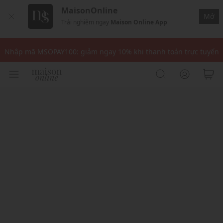
MaisonOnline
Mở
Trải nghiệm ngay
Maison Online App
Nhập mã: MSOXINCHAO - Giảm 10% đơn đầu cho thành viên mới!
Nhập mã MSOPAY100: giảm ngay 10% khi thanh toán trực tuyến
Nhập mã: MSOXINCHAO - Giảm 10% đơn đầu cho thành viên mới!
Nhập mã MSOPAY100: giảm ngay 10% khi thanh toán trực tuyến
Nhập mã: MSOXINCHAO - Giảm 10% đơn đầu cho thành viên mới!