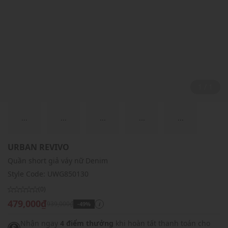
1 / 1
...
...
...
...
...
URBAN REVIVO
Quần short giả váy nữ Denim
Style Code:
UWG850130
(0)
479,000₫
939,000₫
-49%
i
Nhận ngay
4 điểm thưởng
khi hoàn tất thanh toán cho