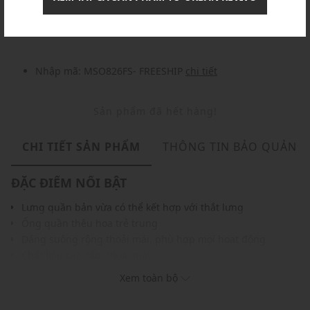
Nhập mã: MSOXINCHAO - Giảm ngay 10%
chi tiết
Nhập mã: MSO826FS- FREESHIP
chi tiết
Sản phẩm đã hết hàng!
CHI TIẾT SẢN PHẨM
THÔNG TIN BẢO QUẢN
ĐẶC ĐIỂM NỔI BẬT
Lưng quần bản vừa có thể kết hợp với thắt lưng
Ống quần thêu hoa trẻ trung
Dáng suông rộng thoải mái, phù hợp mọi hoạt động
Chất liệu cao cấp, thoải mái
Màu sắc dễ phối cùng các trang phục và phụ kiện khác
Xem toàn bộ
THÔNG TIN SẢN PHẨM