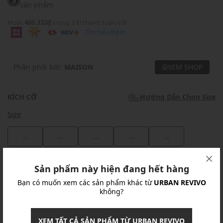
sản phẩm
Hoặc
466,333₫
trong 3 kì thanh toán với
Tìm hiểu thêm
Phân phối bởi:
MAISON
XEM SHOP
KÍCH CỠ
Hướng Dẫn Chọn Size
Size
...
...
...
...
...
Khuyến mãi
Sản phẩm này hiện đang hết hàng
Bạn có muốn xem các sản phẩm khác từ
URBAN REVIVO
Ưu Đãi 10% Cho Mọi Đơn Hàng
chi tiết
không?
Khuyến mãi
XEM TẤT CẢ SẢN PHẨM TỪ URBAN REVIVO