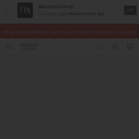
MaisonOnline
Mở
Trải nghiệm ngay
Maison Online App
Nhập mã: MSOXINCHAO - Giảm 10% đơn đầu cho thành viên mới!
Nhập mã MSOPAY100: giảm ngay 10% khi thanh toán trực tuyến
Nhập mã: MSOXINCHAO - Giảm 10% đơn đầu cho thành viên mới!
Nhập mã MSOPAY100: giảm ngay 10% khi thanh toán trực tuyến
Nhập mã: MSOXINCHAO - Giảm 10% đơn đầu cho thành viên mới!