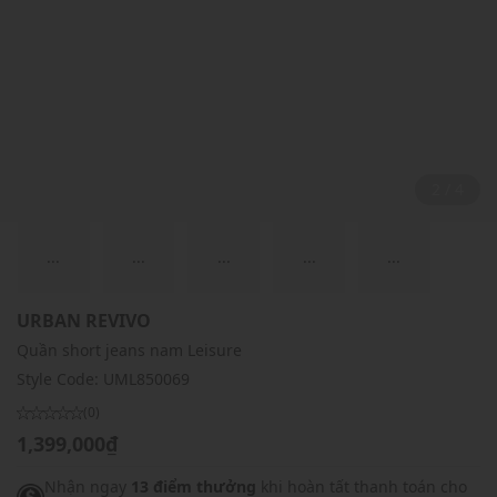
2 / 4
...
...
...
...
...
URBAN REVIVO
Quần short jeans nam Leisure
Style Code:
UML850069
(0)
1,399,000₫
Nhận ngay
13 điểm thưởng
khi hoàn tất thanh toán cho