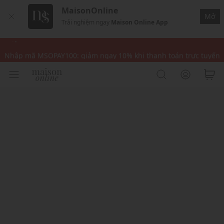
MaisonOnline
Nhập mã MSOPAY100: giảm ngay 10% khi thanh toán trực tuyến
Mở
Trải nghiệm ngay
Maison Online App
Nhập mã: MSOXINCHAO - Giảm 10% đơn đầu cho thành viên mới!
Nhập mã MSOPAY100: giảm ngay 10% khi thanh toán trực tuyến
Nhập mã: MSOXINCHAO - Giảm 10% đơn đầu cho thành viên mới!