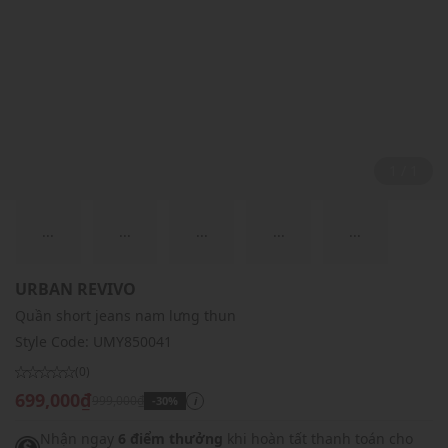
1 / 1
...
...
...
...
...
URBAN REVIVO
Quần short jeans nam lưng thun
Style Code:
UMY850041
(0)
699,000₫
999,000₫
-30%
i
Nhận ngay
6 điểm thưởng
khi hoàn tất thanh toán cho