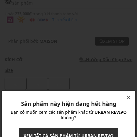
sản phẩm
Hoặc
233,000₫
trong 3 kì thanh toán với
Tìm hiểu thêm
Phân phối bởi:
MAISON
XEM SHOP
KÍCH CỠ
Hướng Dẫn Chọn Size
Size
...
...
...
Khuyến mãi
Sản phẩm này hiện đang hết hàng
Bạn có muốn xem các sản phẩm khác từ
URBAN REVIVO
Ưu Đãi 10% Cho Mọi Đơn Hàng
chi tiết
không?
Khuyến mãi
XEM TẤT CẢ SẢN PHẨM TỪ URBAN REVIVO