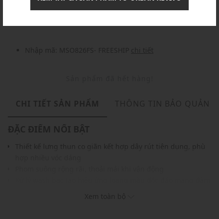
Nhập mã: MSOXINCHAO - Giảm ngay 10%
chi tiết
Nhập mã: MSO826FS- FREESHIP
chi tiết
Sản phẩm đã hết hàng!
CHI TIẾT SẢN PHẨM
THÔNG TIN BẢO QUẢN
ĐẶC ĐIỂM NỔI BẬT
Thiết kế lưng thun co giãn kết hợp dây rút tiện dụng, phù
hợp nhiều vóc dáng
Phom suông rộng rãi, thoải mái khi vận động
Xử lý wash bạc tạo hiệu ứng loang màu độc đáo mang đậm
chất thời trang đường phố
Xem toàn bộ
Điểm nhấn là hai túi hộp hai bên hông tăng thêm nét cá
tính