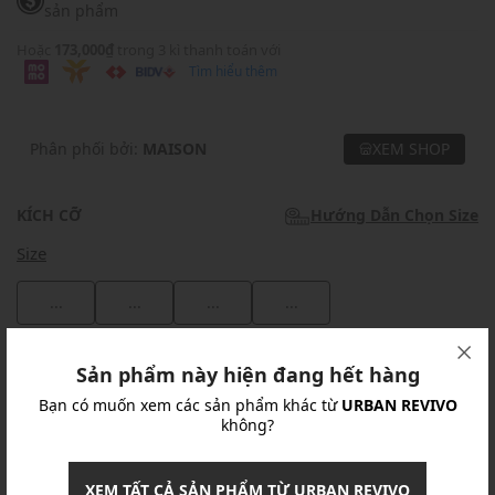
sản phẩm
Hoặc
173,000₫
trong 3 kì thanh toán với
Tìm hiểu thêm
Phân phối bởi:
MAISON
XEM SHOP
KÍCH CỠ
Hướng Dẫn Chọn Size
Size
...
...
...
...
Khuyến mãi
Sản phẩm này hiện đang hết hàng
Bạn có muốn xem các sản phẩm khác từ
URBAN REVIVO
Ưu Đãi 10% Cho Mọi Đơn Hàng
chi tiết
không?
Khuyến mãi
XEM TẤT CẢ SẢN PHẨM TỪ URBAN REVIVO