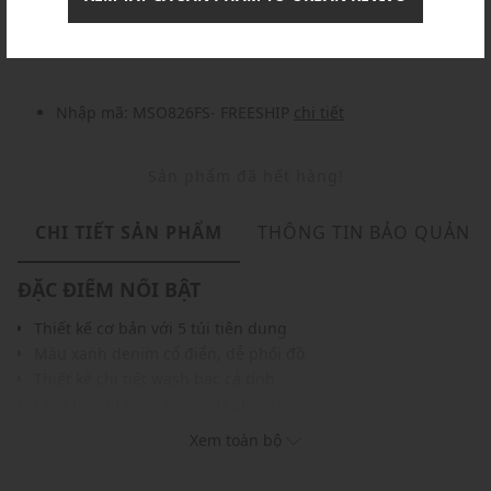
Nhập mã: MSOXINCHAO - Giảm ngay 10%
chi tiết
Nhập mã: MSO826FS- FREESHIP
chi tiết
Sản phẩm đã hết hàng!
CHI TIẾT SẢN PHẨM
THÔNG TIN BẢO QUẢN
ĐẶC ĐIỂM NỔI BẬT
Thiết kế cơ bản với 5 túi tiện dụng
Màu xanh denim cổ điển, dễ phối đồ
Thiết kế chi tiết wash bạc cá tính
Chất denim mềm mịn, giữ phom tốt
Màu sắc hiện đại, dễ phối cùng các trang phục và phụ kiện
Xem toàn bộ
khác
THÔNG TIN SẢN PHẨM