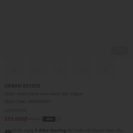
2 / 4
...
...
...
...
...
URBAN REVIVO
Quần short jeans nam wash bạc Vogue
Style Code:
UMV850041
(0)
519,000₫
999,000₫
-48%
i
Nhận ngay
5 điểm thưởng
khi hoàn tất thanh toán cho