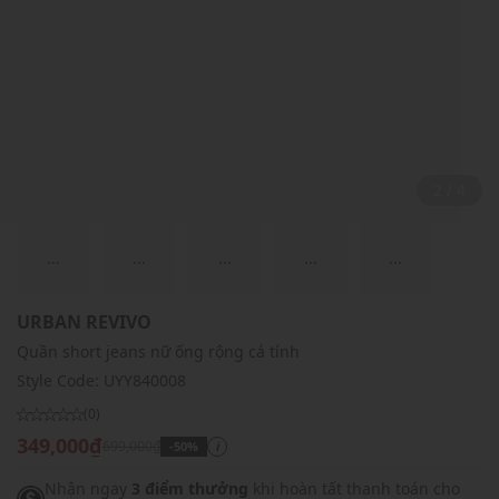
2 / 4
...
...
...
...
...
URBAN REVIVO
Quần short jeans nữ ống rộng cá tính
Style Code:
UYY840008
(0)
349,000₫
699,000₫
-50%
i
Nhận ngay
3 điểm thưởng
khi hoàn tất thanh toán cho