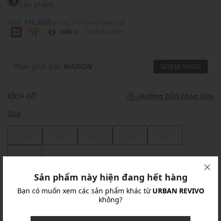
sản phẩm
Hoặc
116,333₫
trong 3 kì thanh toán với
Tìm hiểu thêm
Phân phối bởi:
MAISON
XEM SHOP
KÍCH CỠ
Hướng Dẫn Chọn Size
Size
...
...
...
...
...
...
Sản phẩm này hiện đang hết hàng
Khuyến mãi
Bạn có muốn xem các sản phẩm khác từ
URBAN REVIVO
không?
Ưu Đãi 10% Cho Mọi Đơn Hàng
chi tiết