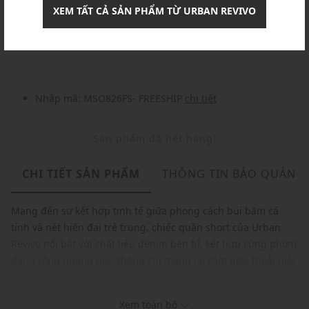
XEM TẤT CẢ SẢN PHẨM TỪ URBAN REVIVO
Khuyến mãi
Nhập mã: MSOXINCHAO - Giảm ngay 10%
chi tiết
Nhập mã: MSO826FS- FREESHIP
chi tiết
Sản phẩm đã hết hàng!
CHI TIẾT SẢN PHẨM
THÔNG TIN BẢO QUẢN
Mang đến sự kết hợp tinh tế giữa phong cách bụi bặm cá
tính và nét hiện đại trẻ trung, chiếc quần short của Urban
Revivo nổi bật với chất liệu denim bền bỉ, kết hợp cùng phom
dáng rộng ngang gối, không chỉ mang lại cảm giác thoải mái
mà còn giúp bạn luôn mát mẻ và tự tin trong những ngày oi
bức.
Xem toàn bộ