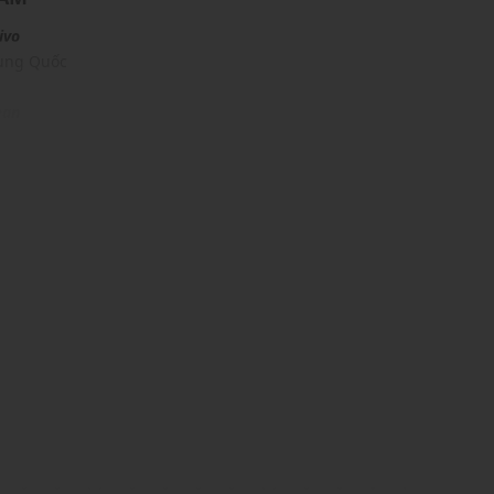
ivo
rung Quốc
ean
ịp: Đi chơi, đi làm,....
dụng được tất cả các mùa trong năm