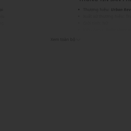
ại
Thương hiệu:
Urban Rev
hịu
Xuất xứ thương hiệu: T
ng
Giới tính: Nữ
Kiểu dáng:
Quần short j
mặc
Màu sắc: Blue
Xem toàn bộ
Chất liệu: 100% Cotton
h
Lớp lót: 100% Polyester
Hoạ tiết: Trơn một màu
Thích hợp mặc trong các d
Xu hướng theo mùa: Sử 