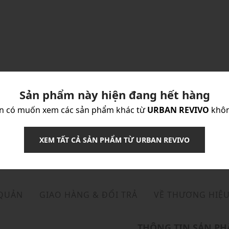
Sản phẩm này hiện đang hết hàng
n có muốn xem các sản phẩm khác từ
URBAN REVIVO
khô
XEM TẤT CẢ SẢN PHẨM TỪ URBAN REVIVO
 QUẢN
GIAO HÀNG & ĐỔI TRẢ
VỀ THƯƠNG HIỆ
THÔNG TIN SẢN P