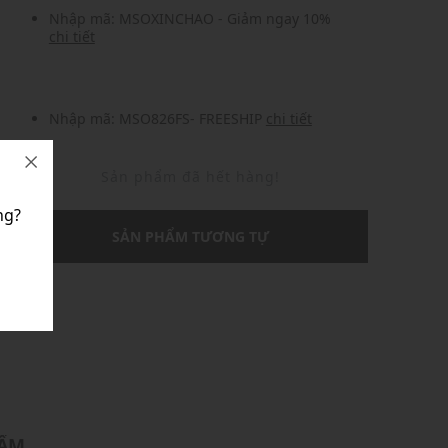
Nhập mã: MSOXINCHAO - Giảm ngay 10%
chi tiết
Nhập mã: MSO826FS- FREESHIP
chi tiết
Sản phẩm đã hết hàng!
ng?
SẢN PHẨM TƯƠNG TỰ
U
HẨM