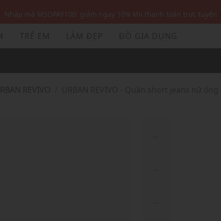
Nhập mã MSOPAY100: giảm ngay 10% khi thanh toán trực tuyến
Nhập mã: MSOXINCHAO - Giảm 10% đơn đầu cho thành viên mới!
M
TRẺ EM
LÀM ĐẸP
ĐỒ GIA DỤNG
Nhập mã MSOPAY100: giảm ngay 10% khi thanh toán trực tuyến
Nhập mã: MSOXINCHAO - Giảm 10% đơn đầu cho thành viên mới!
URBAN REVIVO
URBAN REVIVO - Quần short jeans nữ ống
...
...
...