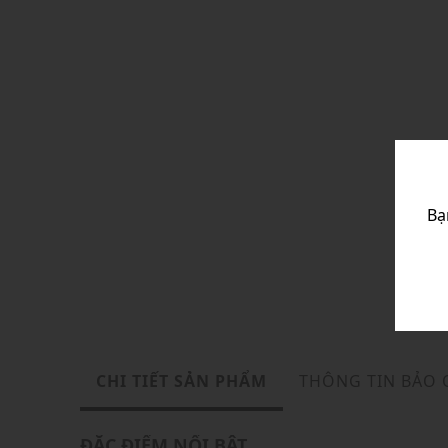
Bạ
CHI TIẾT SẢN PHẨM
THÔNG TIN BẢO
ĐẶC ĐIỂM NỔI BẬT