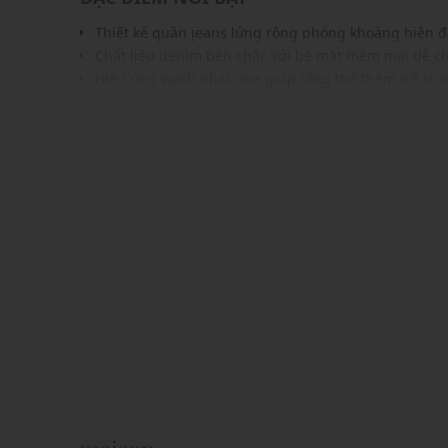
Thiết kế quần jeans lửng rộng phóng khoáng hiện đ
Chất liệu denim bền chắc với bề mặt mềm mại dễ c
Hiệu ứng wash nhạt nhẹ giúp tổng thể thêm trẻ tru
Cạp có đỉa thắt lưng cùng nút cài chắc chắn dễ mặc
Túi trước và sau tiện dụng tăng tính ứng dụng khi 
Màu sắc denim tạo cảm giác tươi mới và năng động
Dễ phối cùng áo thun, áo mỏng hoặc áo kiểu nữ tín