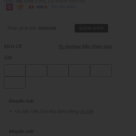
Hoặc
346,333₫
trong 3 kì thanh toán với
Tìm hiểu thêm
Phân phối bởi:
MAISON
XEM SHOP
KÍCH CỠ
Hướng Dẫn Chọn Size
Size
...
...
...
...
...
...
Khuyến mãi
Ưu Đãi 10% Cho Mọi Đơn Hàng
chi tiết
Khuyến mãi