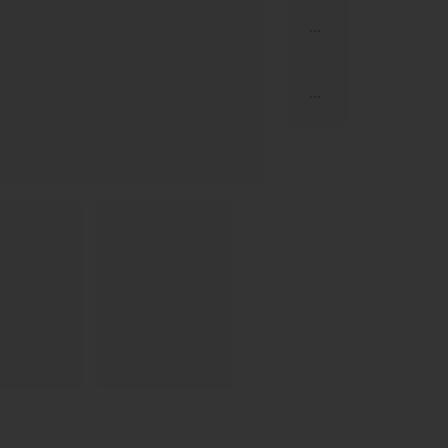
...
...