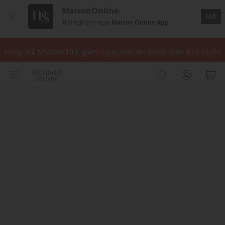
MaisonOnline
Mở
Trải nghiệm ngay
Maison Online App
Nhập mã: MSOXINCHAO - Giảm 10% đơn đầu cho thành viên mới!
Nhập mã MSOPAY100: giảm ngay 10% khi thanh toán trực tuyến
Nhập mã: MSOXINCHAO - Giảm 10% đơn đầu cho thành viên mới!
Nhập mã MSOPAY100: giảm ngay 10% khi thanh toán trực tuyến
Nhập mã: MSOXINCHAO - Giảm 10% đơn đầu cho thành viên mới!