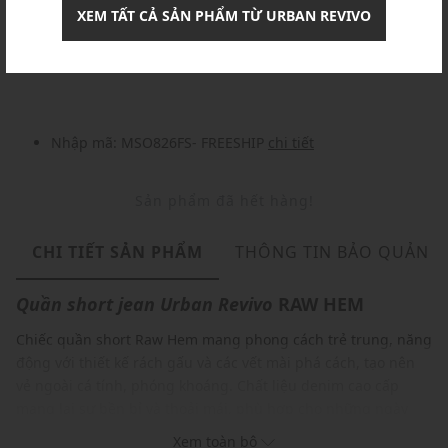
XEM TẤT CẢ SẢN PHẨM TỪ URBAN REVIVO
Khuyến mãi
Nhập mã: MSOXINCHAO - Giảm ngay 10%
chi tiết
Nhập mã: MSO826FS- FREESHIP
chi tiết
Sản phẩm đã hết hàng!
CHI TIẾT SẢN PHẨM
THÔNG TIN BẢO QUẢN
Quần short jean
Urban Revivo
RAW HEM
Chiếc quần short Raw Hem mang phong cách trẻ trung, năng
động với thiết kế rách gấu và các vết mài phá cách, tạo nên
vẻ ngoài cá tính, phóng khoáng. Chất liệu denim cao cấp
mang lại sự bền bỉ và thoải mái, phù hợp cho những ngày
dạo phố hoặc các buổi đi chơi ngoài trời. Dễ dàng kết hợp với
Xem toàn bộ