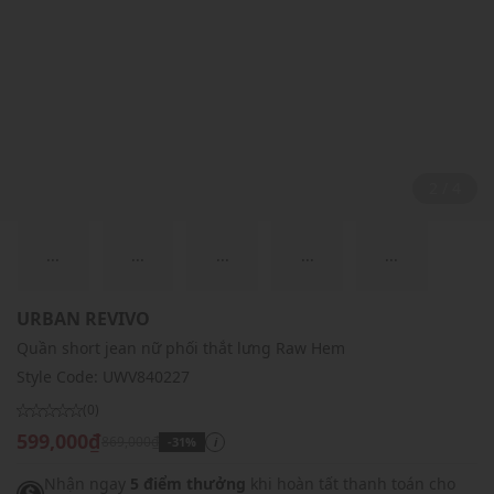
2 / 4
...
...
...
...
...
URBAN REVIVO
Quần short jean nữ phối thắt lưng Raw Hem
Style Code:
UWV840227
(0)
599,000₫
869,000₫
-31%
i
Nhận ngay
5 điểm thưởng
khi hoàn tất thanh toán cho