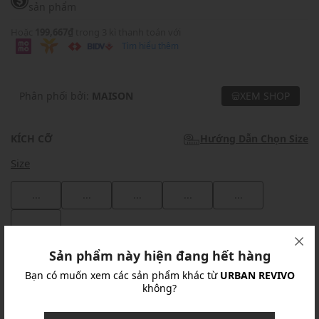
sản phẩm
Hoặc
199,667₫
trong 3 kì thanh toán với
Tìm hiểu thêm
Phân phối bởi:
MAISON
XEM SHOP
KÍCH CỠ
Hướng Dẫn Chọn Size
Size
...
...
...
...
...
...
Sản phẩm này hiện đang hết hàng
Khuyến mãi
Bạn có muốn xem các sản phẩm khác từ
URBAN REVIVO
không?
Ưu Đãi 10% Cho Mọi Đơn Hàng
chi tiết