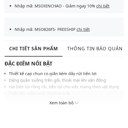
Nhập mã: MSOXINCHAO - Giảm ngay 10%
chi tiết
Nhập mã: MSO826FS- FREESHIP
chi tiết
CHI TIẾT SẢN PHẨM
THÔNG TIN BẢO QUẢN
ĐẶC ĐIỂM NỔI BẬT
Thiết kế cạp chun co giãn kèm dây rút tiện lợi
Dáng quần suông trên gối, thoải mái khi vận động
Hai bên túi rộng rãi, tiện lợi cho việc mang theo vật dụng
Chất liệu mềm mại, thoáng mát
Màu sắc dễ phối với nhiều trang phục, phụ kiện
Xem toàn bộ
THÔNG TIN SẢN PHẨM
Thương hiệu:
Urban Revivo
Xuất xứ thương hiệu: Trung Quốc