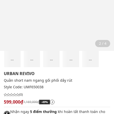
2 / 4
...
...
...
...
...
URBAN REVIVO
Quần short nam ngang gối phối dây rút
Style Code:
UMF650038
(0)
599,000₫
1,169,000₫
-49%
i
Nhận ngay
5 điểm thưởng
khi hoàn tất thanh toán cho