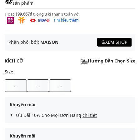
sản phẩm
Hoặc
199,667₫
trong 3 kì thanh toán với
Tìm hiểu thêm
Phân phối bởi:
MAISON
XEM SHOP
KÍCH CỠ
Hướng Dẫn Chọn Size
Size
...
...
...
Khuyến mãi
Ưu Đãi 10% Cho Mọi Đơn Hàng
chi tiết
Khuyến mãi