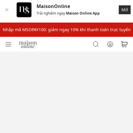
MaisonOnline
Mở
Trải nghiệm ngay
Maison Online App
Nhập mã: MSOXINCHAO - Giảm 10% đơn đầu cho thành viên mới!
Nhập mã MSOPAY100: giảm ngay 10% khi thanh toán trực tuyến
Nhập mã: MSOXINCHAO - Giảm 10% đơn đầu cho thành viên mới!
Nhập mã MSOPAY100: giảm ngay 10% khi thanh toán trực tuyến
Nhập mã: MSOXINCHAO - Giảm 10% đơn đầu cho thành viên mới!