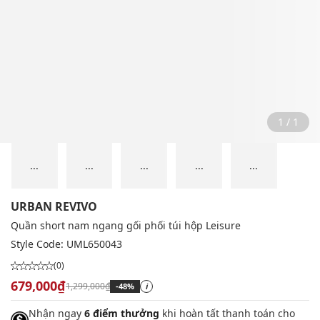
1 / 1
...
...
...
...
...
URBAN REVIVO
Quần short nam ngang gối phối túi hộp Leisure
Style Code:
UML650043
(0)
679,000₫
1,299,000₫
-48%
i
Nhận ngay
6 điểm thưởng
khi hoàn tất thanh toán cho