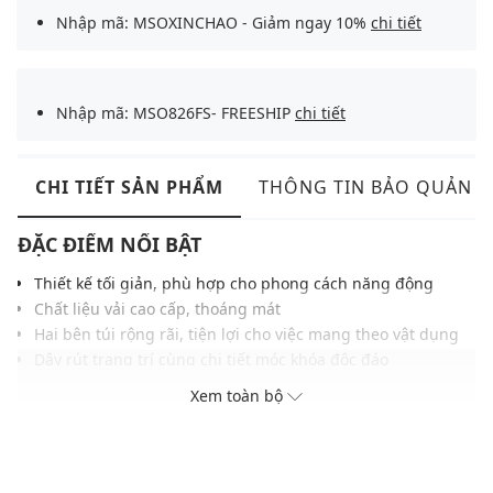
Nhập mã: MSOXINCHAO - Giảm ngay 10%
chi tiết
Nhập mã: MSO826FS- FREESHIP
chi tiết
CHI TIẾT SẢN PHẨM
THÔNG TIN BẢO QUẢN
ĐẶC ĐIỂM NỔI BẬT
Thiết kế tối giản, phù hợp cho phong cách năng động
Chất liệu vải cao cấp, thoáng mát
Hai bên túi rộng rãi, tiện lợi cho việc mang theo vật dụng
Dây rút trang trí cùng chi tiết móc khóa độc đáo
Màu sắc dễ phối với nhiều trang phục, phụ kiện
Xem toàn bộ
THÔNG TIN SẢN PHẨM
Thương hiệu:
Urban Revivo
Xuất xứ thương hiệu: Trung Quốc