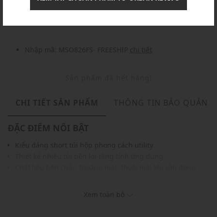
Nhập mã: MSOXINCHAO - Giảm ngay 10%
chi tiết
Nhập mã: MSO826FS- FREESHIP
chi tiết
Sản phẩm đã hết hàng!
CHI TIẾT SẢN PHẨM
THÔNG TIN BẢO QUẢN
ĐẶC ĐIỂM NỔI BẬT
Kiểu dáng short túi hộp phong cách utility
Thiết kế nhiều túi tiện lợi tăng tính ứng dụng
Chất liệu bền chắc, thoáng mát, thoải mái khi vận động
Đường may chắc chắn, đảm bảo độ bền
Gam màu trung tính, dễ dàng kết hợp cùng áo thun, sơ mi
Xem toàn bộ
THÔNG TIN SẢN PHẨM