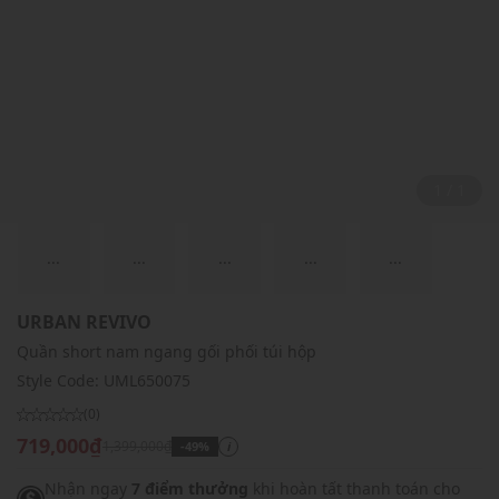
1 / 1
...
...
...
...
...
URBAN REVIVO
Quần short nam ngang gối phối túi hộp
Style Code:
UML650075
(0)
719,000₫
1,399,000₫
-49%
i
Nhận ngay
7 điểm thưởng
khi hoàn tất thanh toán cho