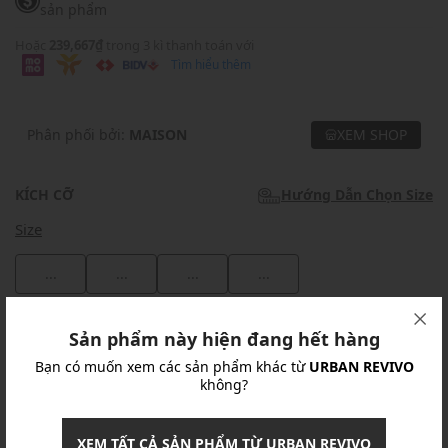
sản phẩm
Hoặc
239,667₫
trong 3 kì thanh toán với
Tìm hiểu thêm
Phân phối bởi:
MAISON
XEM SHOP
KÍCH CỠ
Hướng Dẫn Chọn Size
Size
...
...
...
...
Khuyến mãi
Sản phẩm này hiện đang hết hàng
Bạn có muốn xem các sản phẩm khác từ
URBAN REVIVO
Ưu Đãi 10% Cho Mọi Đơn Hàng
chi tiết
không?
Khuyến mãi
XEM TẤT CẢ SẢN PHẨM TỪ URBAN REVIVO