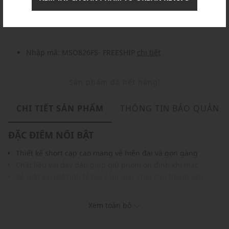
Nhập mã: MSOXINCHAO - Giảm ngay 10%
chi tiết
Nhập mã: MSO826FS- FREESHIP
chi tiết
Sản phẩm đã hết hàng!
CHI TIẾT SẢN PHẨM
THÔNG TIN BẢO QUẢN
ĐẶC ĐIỂM NỔI BẬT
Thiết kế short cạp cao mang vẻ hiện đại và gọn gàng
Chất liệu vải dày dặn giúp giữ phom ổn định khi mặc
Bề mặt vải dệt tinh tế tạo cảm giác chỉn chu thanh lịch
Chi tiết xếp li sắc nét tăng độ đứng dáng cho tổng thể
Cạp có đỉa thắt lưng giúp dễ dàng phối cùng phụ kiện
Xem toàn bộ
Gam màu trung tính mang nét sang trọng thời thượng
Dễ phối cùng áo sơ mi, áo polo hoặc áo kiểu nữ tính