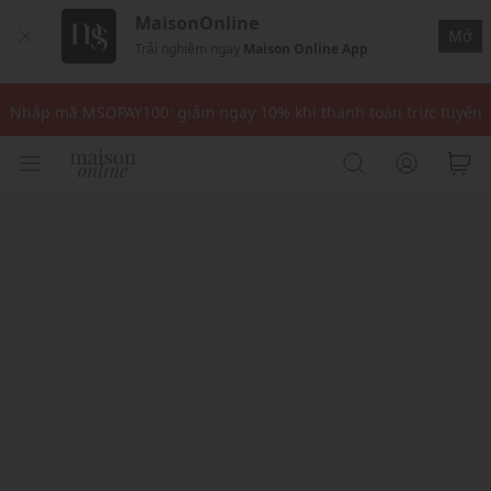
MaisonOnline
Mở
Trải nghiệm ngay
Maison Online App
Nhập mã: MSOXINCHAO - Giảm 10% đơn đầu cho thành viên mới!
Nhập mã MSOPAY100: giảm ngay 10% khi thanh toán trực tuyến
Nhập mã: MSOXINCHAO - Giảm 10% đơn đầu cho thành viên mới!
Nhập mã MSOPAY100: giảm ngay 10% khi thanh toán trực tuyến
Nhập mã: MSOXINCHAO - Giảm 10% đơn đầu cho thành viên mới!