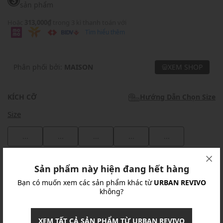
sản phẩm
Hoặc
313,000₫
trong 3 kì thanh toán với
Tìm hiểu thêm
Phân phối bởi:
MAISON
XEM SHOP
KÍCH CỠ
Hướng Dẫn Chọn Size
Size
...
...
...
...
...
Khuyến mãi
Sản phẩm này hiện đang hết hàng
Bạn có muốn xem các sản phẩm khác từ
URBAN REVIVO
Ưu Đãi 10% Cho Mọi Đơn Hàng
chi tiết
không?
Khuyến mãi
XEM TẤT CẢ SẢN PHẨM TỪ URBAN REVIVO