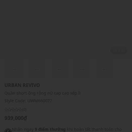
2 / 4
...
...
...
...
...
URBAN REVIVO
Quần short ống rộng nữ cạp cao xếp li
Style Code:
UWM660077
(0)
939,000₫
Nhận ngay
9 điểm thưởng
khi hoàn tất thanh toán cho