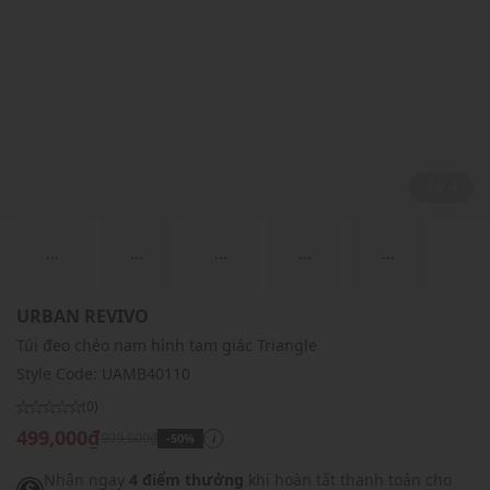
2 / 4
...
...
...
...
...
URBAN REVIVO
Túi đeo chéo nam hình tam giác Triangle
Style Code:
UAMB40110
(0)
499,000₫
999,000₫
-50%
i
Nhận ngay
4 điểm thưởng
khi hoàn tất thanh toán cho