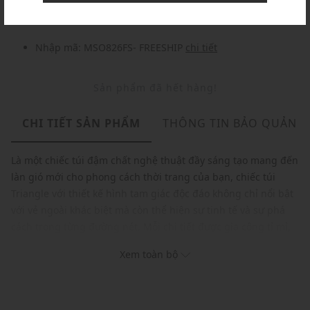
Nhập mã: MSO826FS- FREESHIP
chi tiết
Sản phẩm đã hết hàng!
CHI TIẾT SẢN PHẨM
THÔNG TIN BẢO QUẢN
Là một chiếc túi đậm chất nghệ thuật đầy sáng tạo mang đến
làn gió mới cho phong cách thời trang của bạn, chiếc túi
Triangle với thiết kế hình tam giác độc đáo không chỉ nổi bật
với vẻ ngoài khác biệt mà còn thể hiện sự tinh tế và sự phá
cách trong từng đường nét. Mỗi chi tiết được gia công tỉ mỉ,
từ khóa cài chắc chắn đến đường chỉ may tinh xảo, tạo nên
Xem toàn bộ
một sản phẩm không chỉ đẹp mắt mà còn cực kỳ tiện dụng.
Thương hiệu: Urban Revivo
Xuất xứ: Trung Quốc
Giới tính: Nam