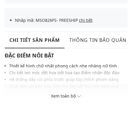
Nhập mã: MSO826FS- FREESHIP
chi tiết
CHI TIẾT SẢN PHẨM
THÔNG TIN BẢO QUẢN
ĐẶC ĐIỂM NỔI BẬT
Thiết kế hình chữ nhật phong cách nhẹ nhàng nữ tính
Chi tiết len móc dệt họa tiết hoa tạo điểm nhấn độc đáo
Hệ thống dây rút phía trước giúp tùy chỉnh phom dáng
Quai đeo vai bản vừa viền ren tạo nét thu hút mềm mại
Chất liệu vải dệt cao cấp nhẹ nhàng mang lại sự dễ chịu
Xem toàn bộ
Ngăn chứa rộng rãi tăng không gian lưu trữ đồ dùng
Lý tưởng phối cùng outfit dạo phố hay đi biển ngày hè
THÔNG TIN SẢN PHẨM
Thương hiệu:
Urban Revivo