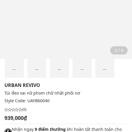
2 / 4
...
...
...
...
...
URBAN REVIVO
Túi đeo vai nữ phom chữ nhật phối nơ
Style Code:
UAYB60040
(0)
939,000₫
Nhận ngay
9 điểm thưởng
khi hoàn tất thanh toán cho