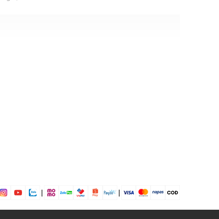
ck
|
|