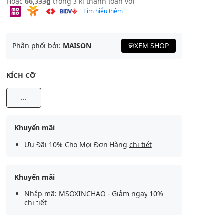
Hoặc
66,333₫
trong 3 kì thanh toán với
Tìm hiểu thêm
Phân phối bởi:
MAISON
XEM SHOP
KÍCH CỠ
...
Khuyến mãi
Ưu Đãi 10% Cho Mọi Đơn Hàng
chi tiết
Khuyến mãi
Nhập mã: MSOXINCHAO - Giảm ngay 10%
chi tiết