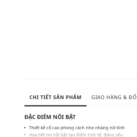
CHI TIẾT SẢN PHẨM
GIAO HÀNG & ĐỔ
ĐẶC ĐIỂM NỔI BẬT
Thiết kế cổ cao phong cách nhẹ nhàng nữ tính
Họa tiết nơ nổi bật tạo điểm tinh tế, đáng yêu