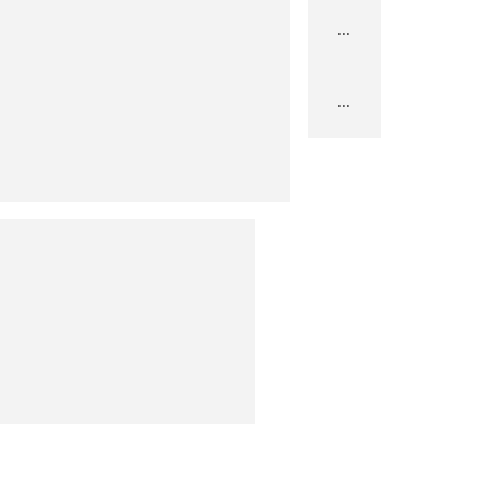
...
...