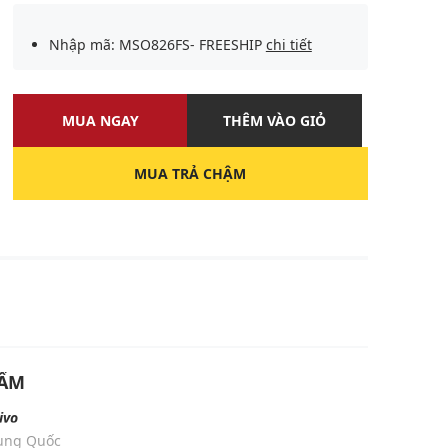
Nhập mã: MSO826FS- FREESHIP
chi tiết
MUA NGAY
THÊM VÀO GIỎ
MUA TRẢ CHẬM
HẨM
ivo
rung Quốc