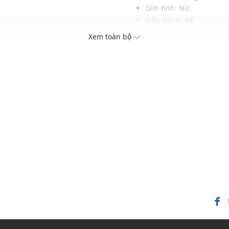
Giới tính: Nữ
Kiểu dáng:
Vớ
Màu sắc: Light blue che
Xem toàn bộ
Chất liệu: Tbc