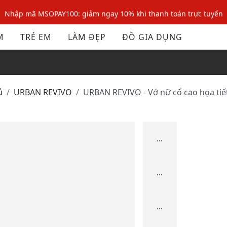
Nhập mã MSOPAY100: giảm ngay 10% khi thanh toán trực tuyến
Nhập mã: MSOXINCHAO - Giảm 10% đơn đầu cho thành viên mới!
M
TRẺ EM
LÀM ĐẸP
ĐỒ GIA DỤNG
Nhập mã MSOPAY100: giảm ngay 10% khi thanh toán trực tuyến
Nhập mã: MSOXINCHAO - Giảm 10% đơn đầu cho thành viên mới!
ủ
URBAN REVIVO
URBAN REVIVO - Vớ nữ cổ cao họa tiế
...
...
...