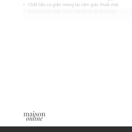
Chất liệu co giãn mang lại cảm giác thoải mái
Đường may chắc chắn giữ phom ổn định lâu
Phom ôm chân, cố định khi di chuyển linh hoạt