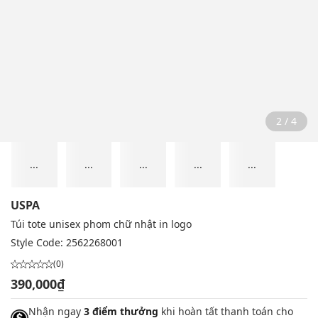
2 / 4
...
...
...
...
...
USPA
Túi tote unisex phom chữ nhật in logo
Style Code:
2562268001
(0)
390,000₫
Nhận ngay
3 điểm thưởng
khi hoàn tất thanh toán cho