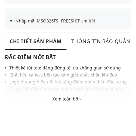
Nhập mã: MSO826FS- FREESHIP
chi tiết
CHI TIẾT SẢN PHẨM
THÔNG TIN BẢO QUẢN
ĐẶC ĐIỂM NỔI BẬT
Thiết kế túi tote dáng đứng tối ưu không gian sử dụng
Chất liệu canvas bền tạo cảm giác chắc chắn khi đeo
Logo thương hiệu nổi bật tăng điểm nhận diện đặc trưng
Quai xách đôi bản lớn mang lại cảm giác đeo thoải mái
Ngăn chứa rộng rãi thuận tiện sắp xếp đồ dùng cá nhân
Xem toàn bộ
Gam màu hiện đại, dễ dàng phối cùng nhiều trang phục
THÔNG TIN SẢN PHẨM
Thương hiệu:
USPA
Xuất xứ thương hiệu: Mỹ