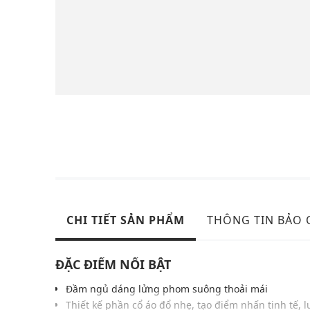
CHI TIẾT SẢN PHẨM
THÔNG TIN BẢO
ĐẶC ĐIỂM NỔI BẬT
Đầm ngủ dáng lửng phom suông thoải mái
Thiết kế phần cổ áo đổ nhẹ, tạo điểm nhấn tinh tế, l