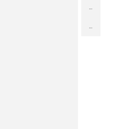
...
...