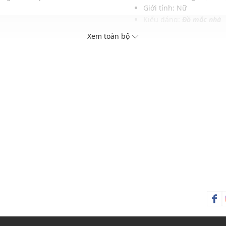
Giới tính: Nữ
Kiểu dáng:
Đồ mặc nhà
Màu sắc: Red, Yellow, Bl
Xem toàn bộ
Chất liệu: 95% Polyeste
Hoạ tiết: Trơn một màu
Xu hướng theo mùa: Sử 