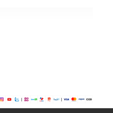
ack
r, 5% Spandex
dụng được tất cả các mùa trong năm
|
|