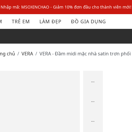
Nhập mã: MSOXINCHAO - Giảm 10% đơn đầu cho thành viên mới!
Nhập mã MSOPAY100: giảm ngay 10% khi thanh toán trực tuyến
M
TRẺ EM
LÀM ĐẸP
ĐỒ GIA DỤNG
Nhập mã: MSOXINCHAO - Giảm 10% đơn đầu cho thành viên mới!
ang chủ
VERA
VERA - Đầm midi mặc nhà satin trơn phối
...
...
...