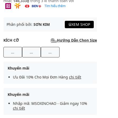
Hoặc
146,333₫
trong 3 kì thanh toán với
Tìm hiểu thêm
Phân phối bởi:
SƠN KIM
XEM SHOP
KÍCH CỠ
Hướng Dẫn Chọn Size
...
...
...
Khuyến mãi
Ưu Đãi 10% Cho Mọi Đơn Hàng
chi tiết
Khuyến mãi
Nhập mã: MSOXINCHAO - Giảm ngay 10%
chi tiết