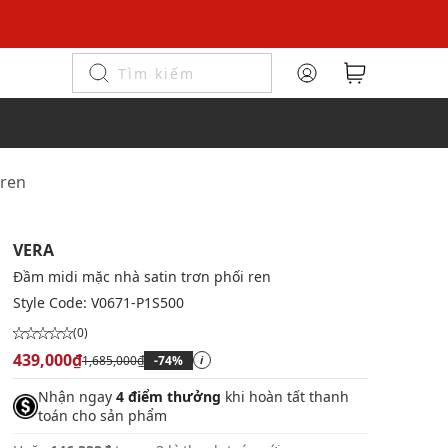
 ren
VERA
Đầm midi mặc nhà satin trơn phối ren
Style Code:
V0671-P1S500
(0)
439,000₫
1,685,000₫
-74%
i
Nhận ngay
4 điểm thưởng
khi hoàn tất thanh
toán cho sản phẩm