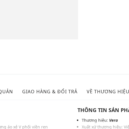
 QUẢN
GIAO HÀNG & ĐỔI TRẢ
VỀ THƯƠNG HIỆ
THÔNG TIN SẢN P
Thương hiệu:
Vera
ưng áo xẻ V phối viền ren
Xuất xứ thương hiệu: V