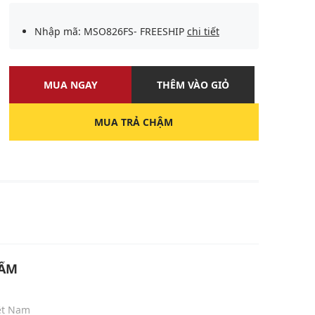
Nhập mã: MSO826FS- FREESHIP
chi tiết
MUA NGAY
THÊM VÀO GIỎ
MUA TRẢ CHẬM
U
HẨM
iệt Nam