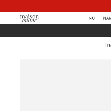
NỮ
NA
Tr