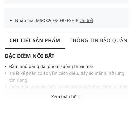
Nhập mã: MSO826FS- FREESHIP
chi tiết
CHI TIẾT SẢN PHẨM
THÔNG TIN BẢO QUẢN
ĐẶC ĐIỂM NỔI BẬT
Đầm ngủ dáng dài phom suông thoải mái
Thiết kế phần cổ áo yếm cách điệu, dây áo mảnh, hở lưng
tôn dáng
Phần thân áo may chiết eo nhẹ giúp khắc họa vòng eo thon
thả
Xem toàn bộ
Chất liệu satin cao cấp mềm mỏng, nhẹ nhàng
THÔNG TIN SẢN PHẨM
Thương hiệu:
Vera
Xuất xứ thương hiệu: Việt Nam