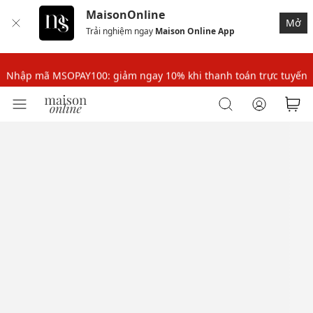
MaisonOnline
Nhập mã MSOPAY100: giảm ngay 10% khi thanh toán trực tuyến
Mở
Trải nghiệm ngay
Maison Online App
Nhập mã: MSOXINCHAO - Giảm 10% đơn đầu cho thành viên mới!
Nhập mã MSOPAY100: giảm ngay 10% khi thanh toán trực tuyến
Nhập mã: MSOXINCHAO - Giảm 10% đơn đầu cho thành viên mới!