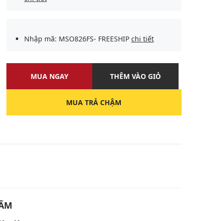
Nhập mã: MSO826FS- FREESHIP
chi tiết
MUA NGAY
THÊM VÀO GIỎ
MUA TRẢ CHẬM
U
HẨM