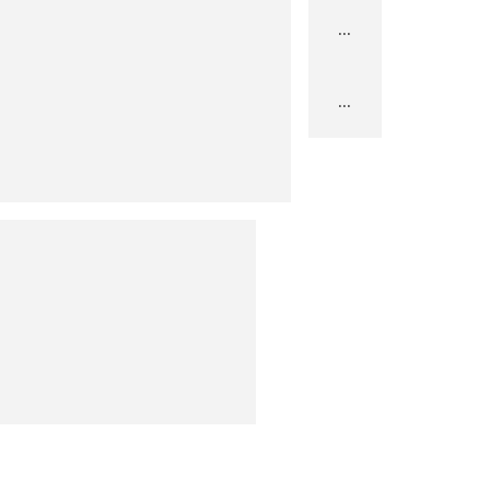
...
...