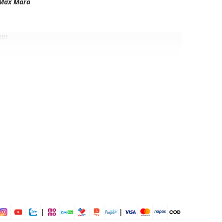
Max Mara
zer
Wool
i mái
ịp: Đi chơi, đi làm,....
dụng được tất cả các mùa trong năm
|
|