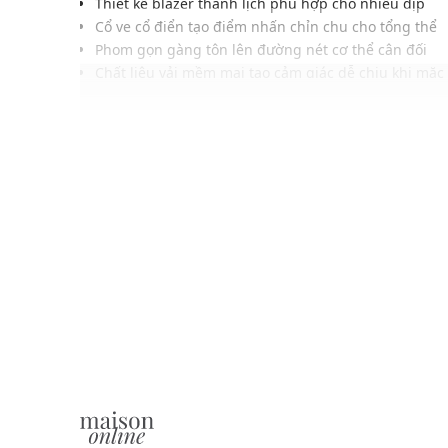
Thiết kế blazer thanh lịch phù hợp cho nhiều dịp
Cổ ve cổ điển tạo điểm nhấn chỉn chu cho tổng thể
Phom gọn gàng tôn lên đường nét cơ thể cân đối
Chất liệu vải mềm mại tạo cảm giác dễ chịu khi mặc
Thiết kế một nút mang đến diện mạo hiện đại tinh t
Đường may hoàn thiện kỹ lưỡng tăng tính thẩm mỹ
Tông màu trang nhã phù hợp nhiều kiểu phong các