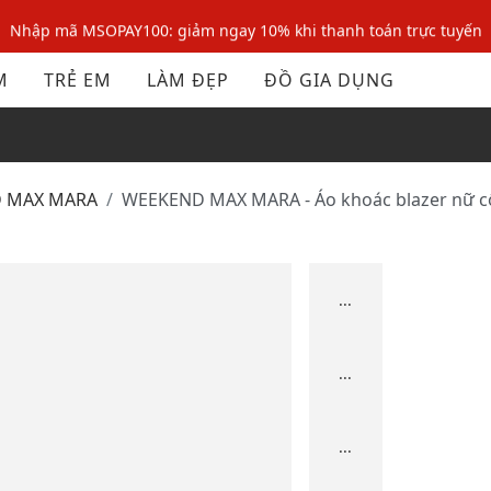
Nhập mã MSOPAY100: giảm ngay 10% khi thanh toán trực tuyến
Nhập mã: MSOXINCHAO - Giảm 10% đơn đầu cho thành viên mới!
M
TRẺ EM
LÀM ĐẸP
ĐỒ GIA DỤNG
Nhập mã MSOPAY100: giảm ngay 10% khi thanh toán trực tuyến
Nhập mã: MSOXINCHAO - Giảm 10% đơn đầu cho thành viên mới!
D MAX MARA
WEEKEND MAX MARA - Áo khoác blazer nữ c
...
...
...