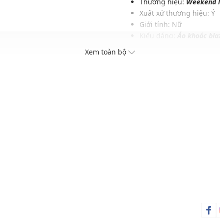
Thương hiệu:
Weekend 
Xuất xứ thương hiệu: Ý
Giới tính: Nữ
Kiểu dáng:
Áo khoác bla
ế
Màu sắc: Powder, Green
Xem toàn bộ
Chất liệu: 100% Virgin 
h
Lớp lót: 100% Polyester
Hoạ tiết: Trơn một màu
Phom áo: Vừa vặn, thoả
Thích hợp mặc trong các d
Xu hướng theo mùa: Sử 