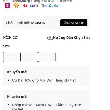
Hoặc
4,996,667₫
trong 3 kì thanh toán với
Tìm hiểu thêm
Phân phối bởi:
MAISON
XEM SHOP
KÍCH CỠ
Hướng Dẫn Chọn Size
Size
...
...
...
Khuyến mãi
Ưu Đãi 10% Cho Mọi Đơn Hàng
chi tiết
Khuyến mãi
Nhập mã: MSOXINCHAO - Giảm ngay 10%
chi tiết