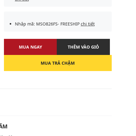
Nhập mã: MSO826FS- FREESHIP
chi tiết
MUA NGAY
THÊM VÀO GIỎ
MUA TRẢ CHẬM
U
HẨM