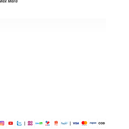
Max Mara
i mái
ịp: Đi chơi, đi làm,....
dụng được tất cả các mùa trong năm
|
|