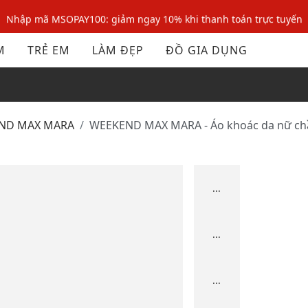
Nhập mã MSOPAY100: giảm ngay 10% khi thanh toán trực tuyến
Nhập mã: MSOXINCHAO - Giảm 10% đơn đầu cho thành viên mới!
M
TRẺ EM
LÀM ĐẸP
ĐỒ GIA DỤNG
Nhập mã MSOPAY100: giảm ngay 10% khi thanh toán trực tuyến
Nhập mã: MSOXINCHAO - Giảm 10% đơn đầu cho thành viên mới!
END MAX MARA
WEEKEND MAX MARA - Áo khoác da nữ c
...
...
...