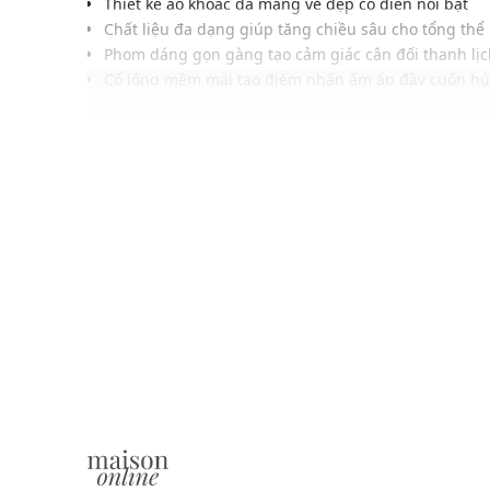
Thiết kế áo khoác da mang vẻ đẹp cổ điển nổi bật
Chất liệu đa dạng giúp tăng chiều sâu cho tổng thể
Phom dáng gọn gàng tạo cảm giác cân đối thanh lịc
Cổ lông mềm mại tạo điểm nhấn ấm áp đầy cuốn hú
Tay áo chần bông cùng viền phối màu tăng nét đặc 
Đường may chắc chắn giúp giữ phom ổn định lâu d
Dễ phối cùng quần hoặc chân váy hiện đại thanh lị