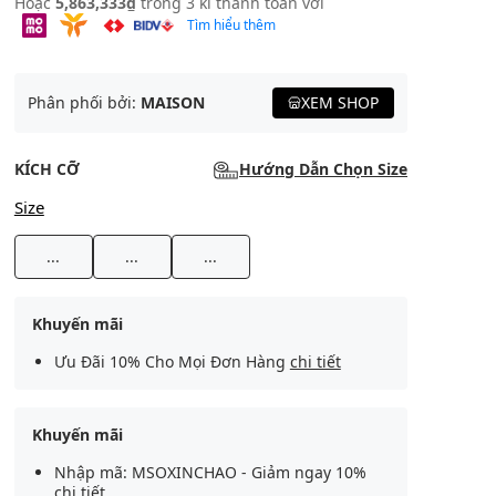
Hoặc
5,863,333₫
trong 3 kì thanh toán với
Tìm hiểu thêm
Phân phối bởi:
MAISON
XEM SHOP
KÍCH CỠ
Hướng Dẫn Chọn Size
Size
...
...
...
Khuyến mãi
Ưu Đãi 10% Cho Mọi Đơn Hàng
chi tiết
Khuyến mãi
Nhập mã: MSOXINCHAO - Giảm ngay 10%
chi tiết