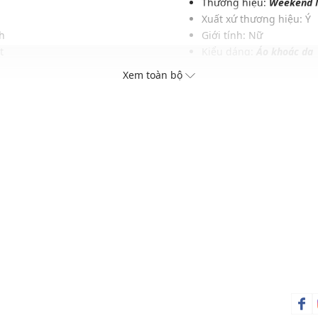
Thương hiệu:
Weekend 
Xuất xứ thương hiệu: Ý
h
Giới tính: Nữ
t
Kiểu dáng:
Áo khoác da
sắc
Màu sắc: Camel
Xem toàn bộ
ài
Chất liệu: Suede
ch
Hoạ tiết: Trơn một màu
Phom áo: Vừa vặn, thoả
Thích hợp mặc trong các d
Xu hướng theo mùa: Sử 