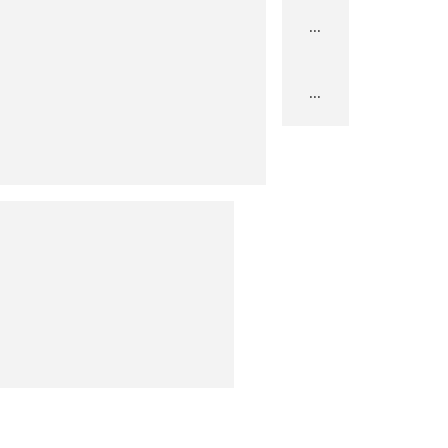
...
...