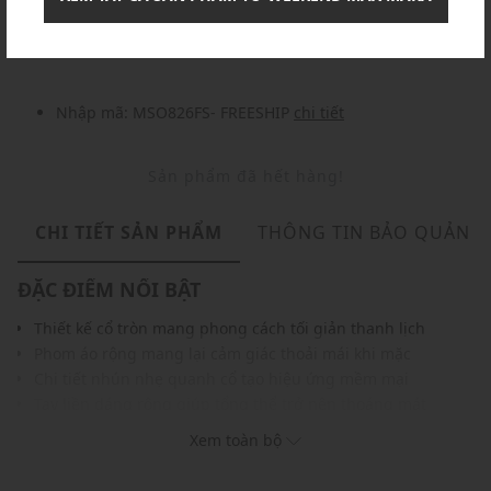
Nhập mã: MSOXINCHAO - Giảm ngay 10%
chi tiết
Nhập mã: MSO826FS- FREESHIP
chi tiết
Sản phẩm đã hết hàng!
CHI TIẾT SẢN PHẨM
THÔNG TIN BẢO QUẢN
ĐẶC ĐIỂM NỔI BẬT
Thiết kế cổ tròn mang phong cách tối giản thanh lịch
Phom áo rộng mang lại cảm giác thoải mái khi mặc
Chi tiết nhún nhẹ quanh cổ tạo hiệu ứng mềm mại
Tay liền dáng rộng giúp tổng thể trở nên thoáng mát
Chất liệu vải mềm mang lại cảm giác dễ chịu khi mặc
Xem toàn bộ
Hợp phối cùng quần tây, quần ống rộng hoặc chân váy
THÔNG TIN SẢN PHẨM