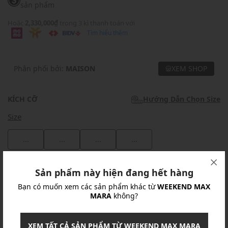
sản phẩm
Hoặc
2,330,000₫
trong 3 kì thanh toán với
Tìm hiểu thêm
Phân phối bởi:
MAISON
XEM SHOP
KÍCH CỠ
Hướng Dẫn Chọn Size
Size
...
...
...
...
Khuyến mãi
Sản phẩm này hiện đang hết hàng
Bạn có muốn xem các sản phẩm khác từ
WEEKEND MAX
Ưu Đãi 10% Cho Mọi Đơn Hàng
chi tiết
MARA
không?
Khuyến mãi
XEM TẤT CẢ SẢN PHẨM TỪ WEEKEND MAX MARA