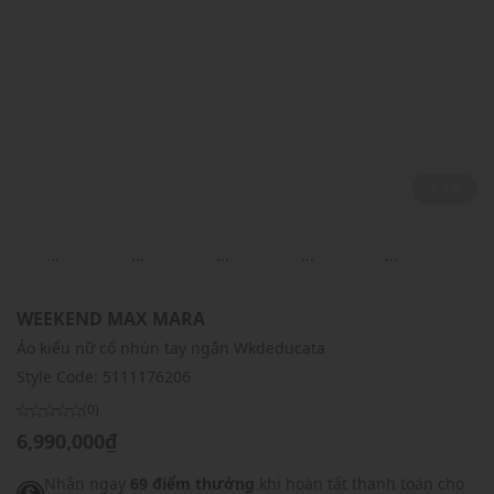
2 / 4
...
...
...
...
...
WEEKEND MAX MARA
Áo kiểu nữ cổ nhún tay ngắn Wkdeducata
Style Code:
5111176206
(0)
6,990,000₫
Nhận ngay
69 điểm thưởng
khi hoàn tất thanh toán cho