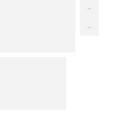
...
...