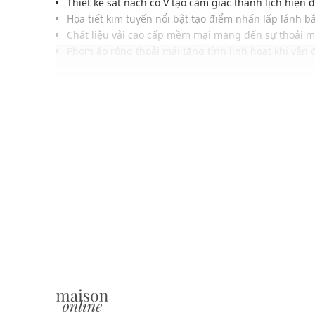
Thiết kế sát nách cổ V tạo cảm giác thanh lịch hiện đ
Họa tiết kim tuyến nổi bật tạo điểm nhấn lấp lánh b
Chất liệu vải cao cấp mềm mại mang đến sự thoải m
Phom áo rộng thoải mái tăng tính linh hoạt khi vận
Đường viền cổ tinh tế tạo phong cách thời trang hiệ
Gam màu hiện đại thanh lịch phù hợp nhiều phong
Dễ phối cùng quần ống rộng, quần jeans hoặc layer