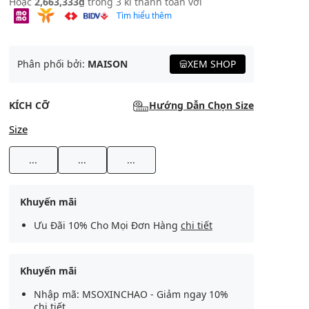
Hoặc
2,663,333₫
trong 3 kì thanh toán với
Tìm hiểu thêm
Phân phối bởi:
MAISON
XEM SHOP
KÍCH CỠ
Hướng Dẫn Chọn Size
Size
...
...
...
Khuyến mãi
Ưu Đãi 10% Cho Mọi Đơn Hàng
chi tiết
Khuyến mãi
Nhập mã: MSOXINCHAO - Giảm ngay 10%
chi tiết