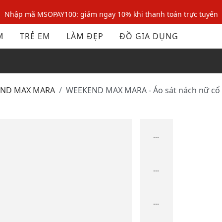
Nhập mã MSOPAY100: giảm ngay 10% khi thanh toán trực tuyến
Nhập mã: MSOXINCHAO - Giảm 10% đơn đầu cho thành viên mới!
M
TRẺ EM
LÀM ĐẸP
ĐỒ GIA DỤNG
Nhập mã MSOPAY100: giảm ngay 10% khi thanh toán trực tuyến
Nhập mã: MSOXINCHAO - Giảm 10% đơn đầu cho thành viên mới!
END MAX MARA
WEEKEND MAX MARA - Áo sát nách nữ cổ
...
...
...