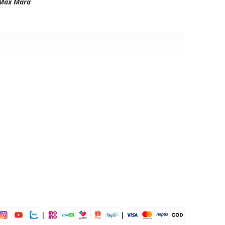
Max Mara
e, 13% Cotton, 1% Polyester
i
ịp: Đi chơi, đi làm,....
dụng được tất cả các mùa trong năm
|
|