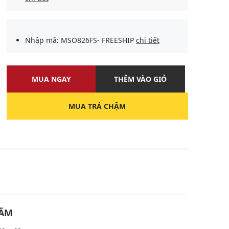
Nhập mã: MSO826FS- FREESHIP
chi tiết
MUA NGAY
THÊM VÀO GIỎ
MUA TRẢ CHẬM
U
HẨM