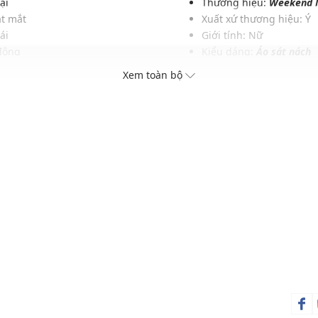
ại
Thương hiệu:
Weekend 
ắt mắt
Xuất xứ thương hiệu: Ý
ái
Giới tính: Nữ
 động
Kiểu dáng:
Áo sát nách
n đại
Màu sắc: Green
Xem toàn bộ
 cách
Chất liệu: 86% Polyamid
Hoạ tiết: Kim tuyến
Phom áo: Rộng thoải má
Thích hợp mặc trong các d
Xu hướng theo mùa: Sử 